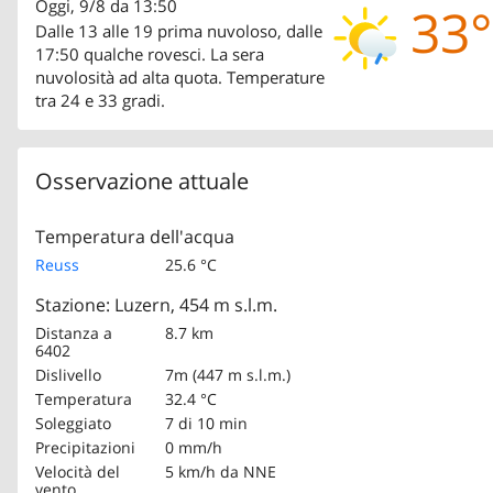
Oggi, 9/8 da 13:50
33°
Dalle 13 alle 19 prima nuvoloso, dalle
17:50 qualche rovesci. La sera
nuvolosità ad alta quota. Temperature
tra 24 e 33 gradi.
Osservazione attuale
Temperatura dell'acqua
Reuss
25.6 °C
Stazione: Luzern, 454 m s.l.m.
Distanza a
8.7 km
6402
Dislivello
7m (447 m s.l.m.)
Temperatura
32.4 °C
Soleggiato
7 di 10 min
Precipitazioni
0 mm/h
Velocità del
5 km/h
da NNE
vento