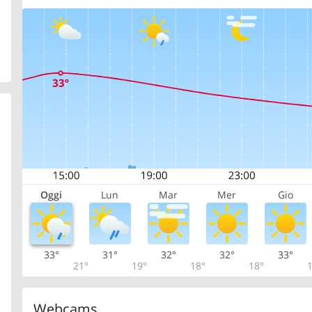
Oggi
Lun
Mar
Mer
Gio
33°
31°
32°
32°
33°
21°
19°
18°
18°
1
Webcams