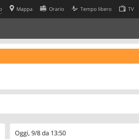
o
Mappa
Orario
Tempo libero
TV
Politica sui cookie
so
Preferenze cookie
 dati
Sviluppatori
Oggi, 9/8 da 13:50