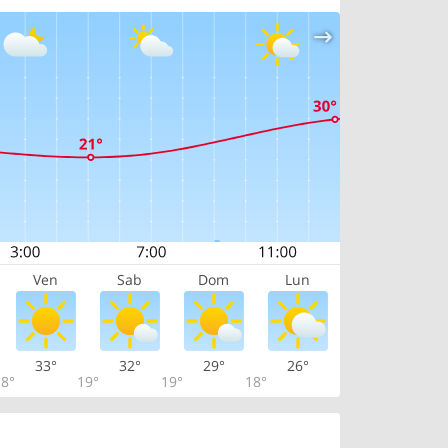
Ven
Sab
Dom
Lun
33°
32°
29°
26°
8°
19°
19°
18°