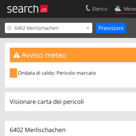
Elenco
Mete
Il vostro profolio
Contatti
Area clienti
Condizioni d’u
Informazioni Legali
Protezione dei
Avviso meteo
Ondata di caldo: Pericolo marcato
Visionare carta dei pericoli
6402 Merlischachen