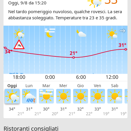
Oggi, 9/8 da 15:20
Nel tardo pomeriggio nuvoloso, qualche rovesci. La sera
abbastanza soleggiato. Temperature tra 23 e 35 gradi.
Oggi
Lun
Mar
Mer
Gio
Ven
Sab
D
34°
31°
30°
31°
32°
33°
31°
2
21°
21°
20°
21°
22°
19°
19°
Ristoranti consigliati