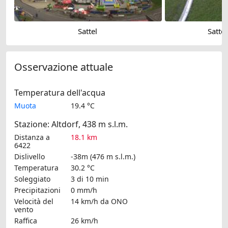
Sattel
Sattel
Osservazione attuale
Temperatura dell'acqua
Muota
19.4 °C
Stazione: Altdorf, 438 m s.l.m.
Distanza a
18.1 km
6422
Dislivello
-38m (476 m s.l.m.)
Temperatura
30.2 °C
Soleggiato
3 di 10 min
Precipitazioni
0 mm/h
Velocità del
14 km/h
da ONO
vento
Raffica
26 km/h