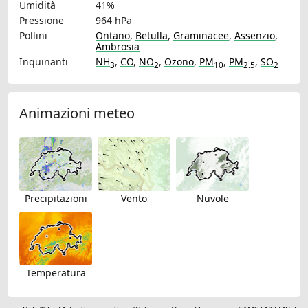
Umidità
41%
Pressione
964 hPa
Pollini
Ontano
,
Betulla
,
Graminacee
,
Assenzio
,
Ambrosia
Inquinanti
NH
,
CO
,
NO
,
Ozono
,
PM
,
PM
,
SO
3
2
10
2.5
2
Animazioni meteo
Precipitazioni
Vento
Nuvole
Temperatura