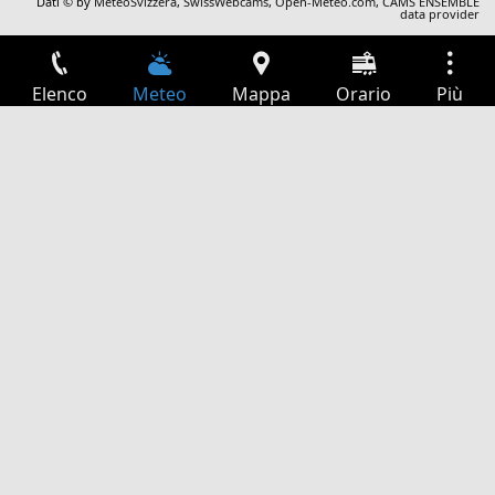
Dati © by
MeteoSvizzera
,
SwissWebcams
,
Open-Meteo.com
,
CAMS ENSEMBLE
data provider
Elenco
Meteo
Mappa
Orario
Più
Accesso
Servizi
Tabella partenze
Tempo libero
Guida TV
Cinema
Ricerca Web