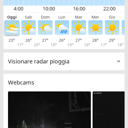
Oggi
Sab
Dom
Lun
Mar
Mer
Gio
V
23°
26°
27°
26°
27°
28°
29°
2
17°
20°
19°
19°
16°
17°
18°
Visionare radar pioggia
Webcams