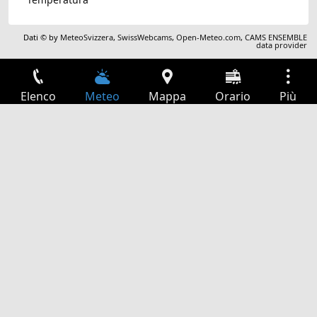
Dati © by
MeteoSvizzera
,
SwissWebcams
,
Open-Meteo.com
,
CAMS ENSEMBLE
data provider
Elenco
Meteo
Mappa
Orario
Più
Accesso
Servizi
Tabella partenze
Tempo libero
Guida TV
Cinema