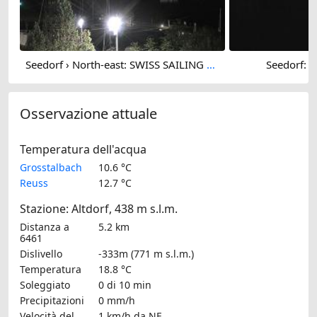
Seedorf › North-east: SWISS SAILING ACADEMY - Teddybären Höhle - Alte Axenstrasse - Lake Lucerne
Seedorf: I
Osservazione attuale
Temperatura dell'acqua
Grosstalbach
10.6 °C
Reuss
12.7 °C
Stazione: Altdorf, 438 m s.l.m.
Distanza a
5.2 km
6461
Dislivello
-333m (771 m s.l.m.)
Temperatura
18.8 °C
Soleggiato
0 di 10 min
Precipitazioni
0 mm/h
Velocità del
1 km/h
da NE