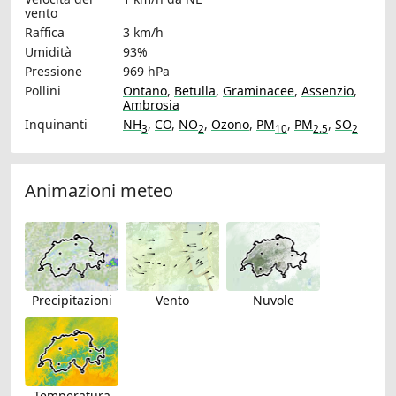
vento
Raffica
3 km/h
Umidità
93%
Pressione
969 hPa
Pollini
Ontano
,
Betulla
,
Graminacee
,
Assenzio
,
Ambrosia
Inquinanti
NH
,
CO
,
NO
,
Ozono
,
PM
,
PM
,
SO
3
2
10
2.5
2
Animazioni meteo
Precipitazioni
Vento
Nuvole
Temperatura