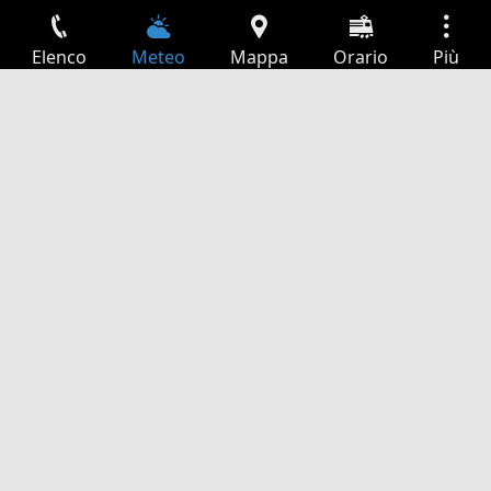
Elenco
Meteo
Mappa
Orario
Più
Accesso
Servizi
Tabella partenze
Tempo libero
Guida TV
Cinema
Ricerca Web
App