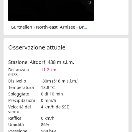
Gurtnellen › North-east: Arnisee - Bristen - Chli Windgällen - Rinderstock - Gross Windgällen - Maderanertal - Gross Düssi / Piz Git
Osservazione attuale
Stazione: Altdorf, 438 m s.l.m.
Distanza a
11.2 km
6473
Dislivello
-80m (518 m s.l.m.)
Temperatura
18.8 °C
Soleggiato
0 di 10 min
Precipitazioni
0 mm/h
Velocità del
4 km/h
da SSE
vento
Raffica
6 km/h
Umidità
86%
Pressione
968 hPa