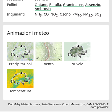
Pollini
Ontano
,
Betulla
,
Graminacee
,
Assenzio
,
Ambrosia
Inquinanti
NH
,
CO
,
NO
,
Ozono
,
PM
,
PM
,
SO
3
2
10
2.5
2
Animazioni meteo
Precipitazioni
Vento
Nuvole
Temperatura
Dati © by
MeteoSvizzera
,
SwissWebcams
,
Open-Meteo.com
,
CAMS ENSEMBLE
data provider