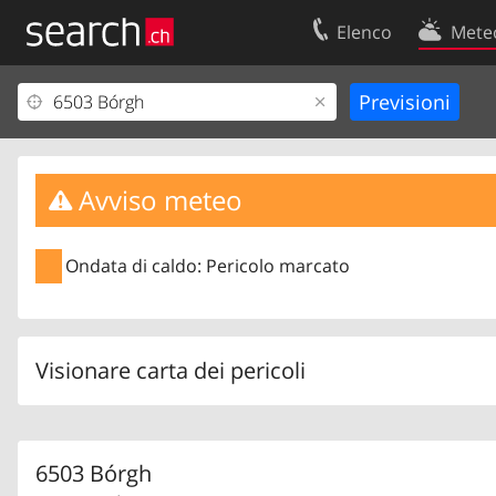
Elenco
Mete
Il vostro profolio
Contatti
Area clienti
Condizioni d’u
Informazioni Legali
Protezione dei
Avviso meteo
Ondata di caldo: Pericolo marcato
Visionare carta dei pericoli
6503 Bórgh