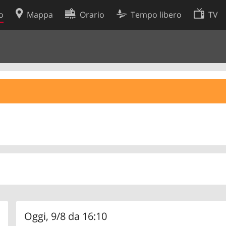
o
Mappa
Orario
Tempo libero
TV
Politica sui cookie
so
Preferenze cookie
 dati
Sviluppatori
Oggi, 9/8 da 16:10