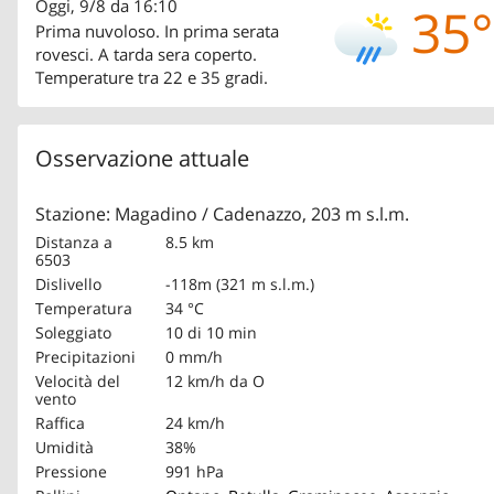
Oggi, 9/8 da 16:10
35°
Prima nuvoloso. In prima serata
rovesci. A tarda sera coperto.
Temperature tra 22 e 35 gradi.
Osservazione attuale
Stazione: Magadino / Cadenazzo, 203 m s.l.m.
Distanza a
8.5 km
6503
Dislivello
-118m (321 m s.l.m.)
Temperatura
34 °C
Soleggiato
10 di 10 min
Precipitazioni
0 mm/h
Velocità del
12 km/h
da O
vento
Raffica
24 km/h
Umidità
38%
Pressione
991 hPa