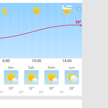
Ven
Sab
Dom
Lun
33°
32°
30°
28°
0°
20°
20°
19°