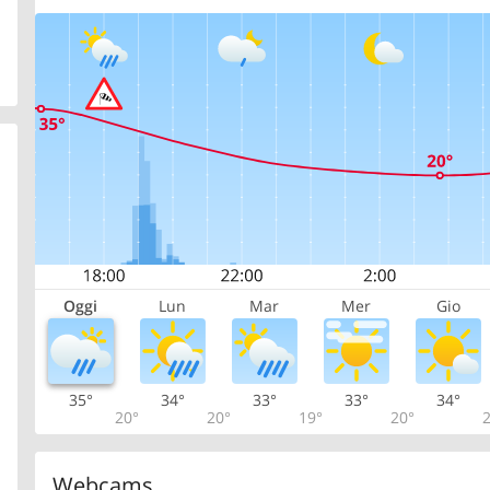
Oggi
Lun
Mar
Mer
Gio
35°
34°
33°
33°
34°
20°
20°
19°
20°
2
Webcams