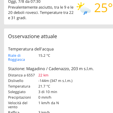
Oggi, 7/8 da 07:30
25°
Prevalentemente asciutto, tra le 9 e le
20 deboli rovesci. Temperature tra 22
e 31 gradi.
Osservazione attuale
Temperatura dell'acqua
Riale di
15.2 °C
Roggiasca
Stazione: Magadino / Cadenazzo, 203 m s.l.m.
Distanza a 6557
22 km
Dislivello
-144m (347 m s.l.m.)
Temperatura
21.7 °C
Soleggiato
3 di 10 min
Precipitazioni
0 mm/h
Velocità del
1 km/h
da N
vento
Raffica
3 km/h