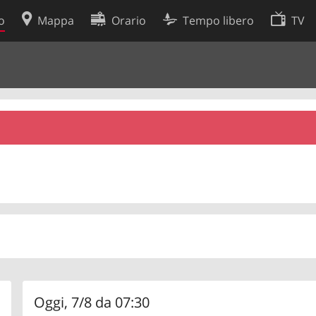
o
Mappa
Orario
Tempo libero
TV
Politica sui cookie
so
Preferenze cookie
 dati
Sviluppatori
Oggi, 7/8 da 07:30