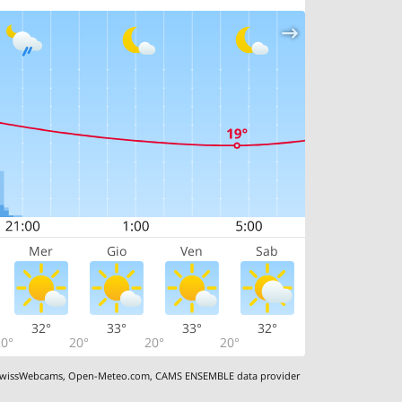
Mer
Gio
Ven
Sab
32°
33°
33°
32°
0°
20°
20°
20°
wissWebcams
,
Open-Meteo.com
,
CAMS ENSEMBLE data provider