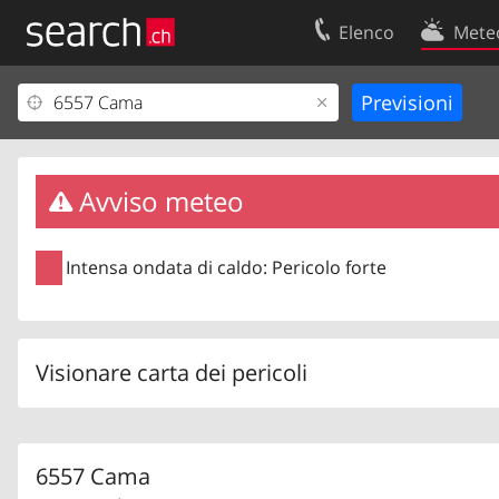
Elenco
Mete
Il vostro profolio
Contatti
Area clienti
Condizioni d’u
Informazioni Legali
Protezione dei
Avviso meteo
Intensa ondata di caldo: Pericolo forte
Visionare carta dei pericoli
6557 Cama