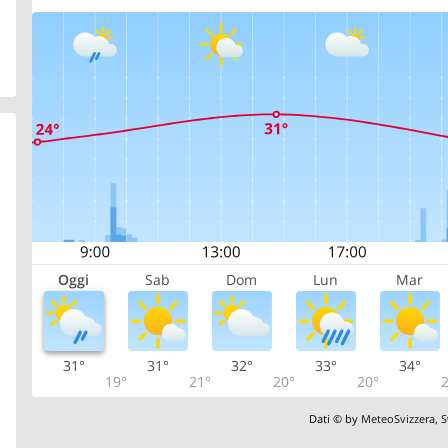
Oggi
Sab
Dom
Lun
Mar
31°
31°
32°
33°
34°
19°
21°
20°
20°
2
Dati © by
MeteoSvizzera
,
S