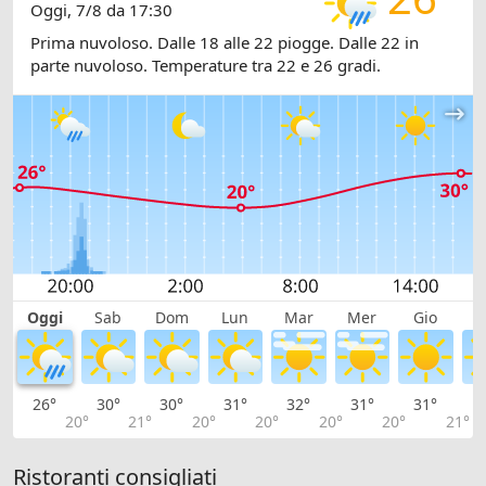
Oggi, 7/8 da 17:30
Prima nuvoloso. Dalle 18 alle 22 piogge. Dalle 22 in
parte nuvoloso. Temperature tra 22 e 26 gradi.
Oggi
Sab
Dom
Lun
Mar
Mer
Gio
V
26°
30°
30°
31°
32°
31°
31°
3
20°
21°
20°
20°
20°
20°
21°
Ristoranti consigliati