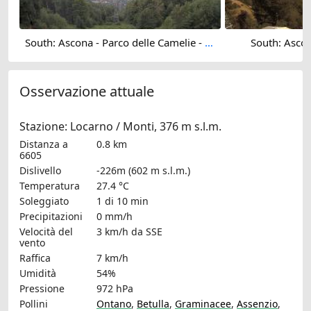
South: Ascona - Parco delle Camelie - Lake Maggiore
South: Asco
Osservazione attuale
Stazione: Locarno / Monti, 376 m s.l.m.
Distanza a
0.8 km
6605
Dislivello
-226m (602 m s.l.m.)
Temperatura
27.4 °C
Soleggiato
1 di 10 min
Precipitazioni
0 mm/h
Velocità del
3 km/h
da SSE
vento
Raffica
7 km/h
Umidità
54%
Pressione
972 hPa
Pollini
Ontano
,
Betulla
,
Graminacee
,
Assenzio
,