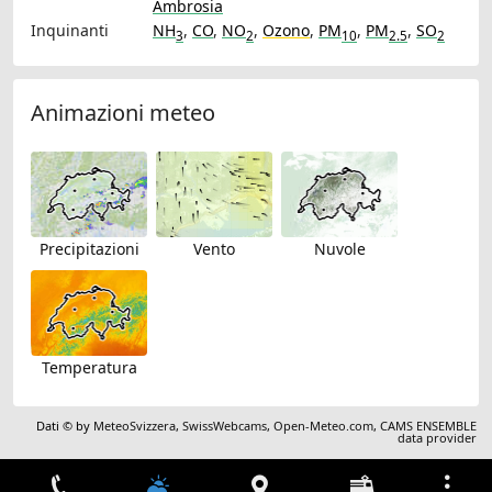
Ambrosia
Inquinanti
NH
,
CO
,
NO
,
Ozono
,
PM
,
PM
,
SO
3
2
10
2.5
2
Animazioni meteo
Precipitazioni
Vento
Nuvole
Temperatura
Dati © by
MeteoSvizzera
,
SwissWebcams
,
Open-Meteo.com
,
CAMS ENSEMBLE
data provider