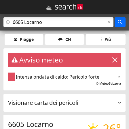
Piogge
CH
Più
Avviso meteo
Intensa ondata di caldo: Pericolo forte
©
MeteoSvizzera
Visionare carta dei pericoli
6605 Locarno
26°