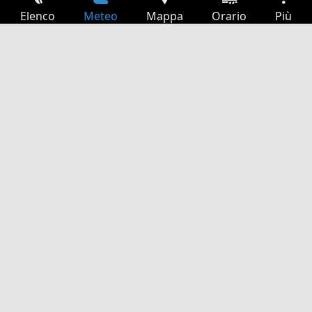
Elenco
Meteo
Mappa
Orario
Più
Accesso
Servizi
Tabella partenze
Tempo libero
Guida TV
Cinema
Ricerca Web
App