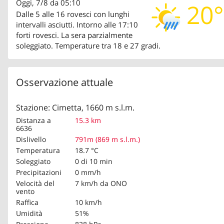
Oggi, 7/8 da 05:10
20°
Dalle 5 alle 16 rovesci con lunghi
intervalli asciutti. Intorno alle 17:10
forti rovesci. La sera parzialmente
soleggiato. Temperature tra 18 e 27 gradi.
Osservazione attuale
Stazione: Cimetta, 1660 m s.l.m.
Distanza a
15.3 km
6636
Dislivello
791m (869 m s.l.m.)
Temperatura
18.7 °C
Soleggiato
0 di 10 min
Precipitazioni
0 mm/h
Velocità del
7 km/h
da ONO
vento
Raffica
10 km/h
Umidità
51%