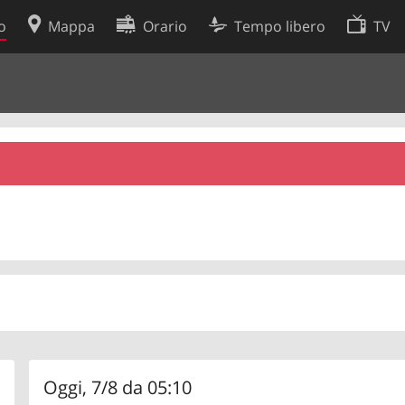
o
Mappa
Orario
Tempo libero
TV
Politica sui cookie
so
Preferenze cookie
 dati
Sviluppatori
Oggi, 7/8 da 05:10