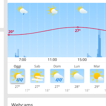
Oggi
Sab
Dom
Lun
Mar
27°
27°
27°
28°
29°
17°
18°
18°
18°
1
Webcams