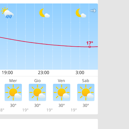
Mer
Gio
Ven
Sab
30°
30°
30°
30°
8°
19°
19°
19°