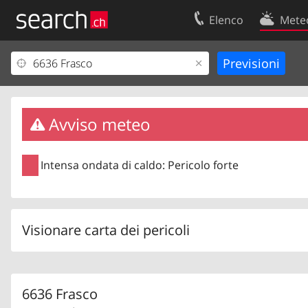
Elenco
Mete
Il vostro profolio
Contatti
Area clienti
Condizioni d’u
Informazioni Legali
Protezione dei
Avviso meteo
Intensa ondata di caldo: Pericolo forte
Visionare carta dei pericoli
6636 Frasco