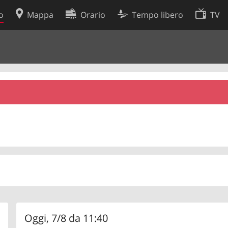
o
Mappa
Orario
Tempo libero
TV
Politica sui cookie
so
Preferenze cookie
 dati
Sviluppatori
Oggi, 7/8 da 11:40