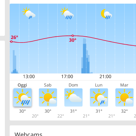
Oggi
Sab
Dom
Lun
Mar
30°
30°
31°
31°
32°
20°
22°
21°
21°
2
Webcams