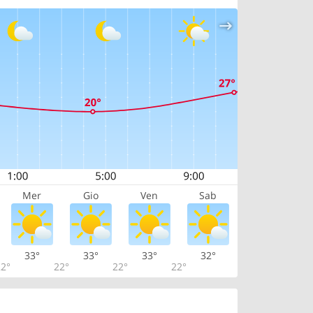
Mer
Gio
Ven
Sab
33°
33°
33°
32°
2°
22°
22°
22°