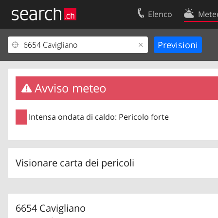
Elenco
Mete
Il vostro profolio
Contatti
Area clienti
Condizioni d’u
Informazioni Legali
Protezione dei
Avviso meteo
Intensa ondata di caldo: Pericolo forte
Visionare carta dei pericoli
6654 Cavigliano