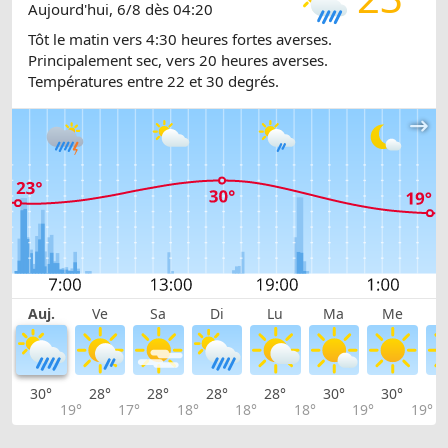
Aujourd'hui, 6/8 dès 04:20
Tôt le matin vers 4:30 heures fortes averses.
Principalement sec, vers 20 heures averses.
Températures entre 22 et 30 degrés.
Auj.
Ve
Sa
Di
Lu
Ma
Me
30°
28°
28°
28°
28°
30°
30°
3
19°
17°
18°
18°
18°
19°
19°