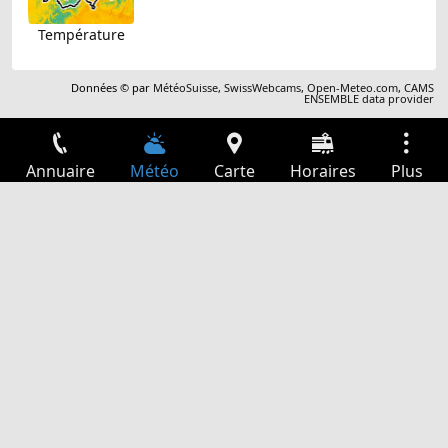
Température
Données © par
MétéoSuisse
,
SwissWebcams
,
Open-Meteo.com
,
CAMS
ENSEMBLE data provider
Annuaire
Météo
Carte
Horaires
Plus
Connexion
Services
Départs
Loisir
Guide TV