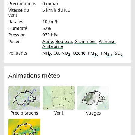
Précipitations
0 mm/h
Vitesse du
5 km/h
du NE
vent
Rafales
10 km/h
Humidité
52%
Pression
973 hPa
Pollen
Aune
,
Bouleau
,
Graminées
,
Armoise
,
Ambroisie
Polluants
NH
,
CO
,
NO
,
Ozone
,
PM
,
PM
,
SO
3
2
10
2.5
2
Animations météo
Précipitations
Vent
Nuages