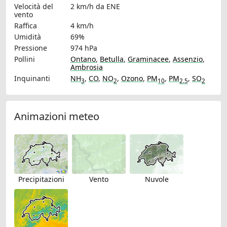
Velocità del
2 km/h
da ENE
vento
Raffica
4 km/h
Umidità
69%
Pressione
974 hPa
Pollini
Ontano
,
Betulla
,
Graminacee
,
Assenzio
,
Ambrosia
Inquinanti
NH
,
CO
,
NO
,
Ozono
,
PM
,
PM
,
SO
3
2
10
2.5
2
Animazioni meteo
Precipitazioni
Vento
Nuvole