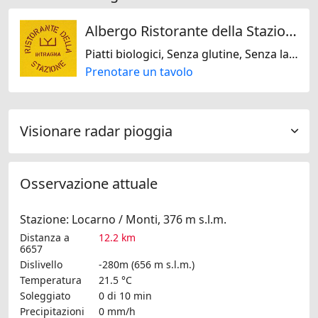
Albergo Ristorante della Stazione da YanElo
Piatti biologici, Senza glutine, Senza lattosio, Senza noci, Senza soja, Mediterranea, Francese, Italiana, Regionale, Svizzera
Prenotare un tavolo
Visionare radar pioggia
Osservazione attuale
Stazione: Locarno / Monti, 376 m s.l.m.
Distanza a
12.2 km
6657
Dislivello
-280m (656 m s.l.m.)
Temperatura
21.5 °C
Soleggiato
0 di 10 min
Precipitazioni
0 mm/h