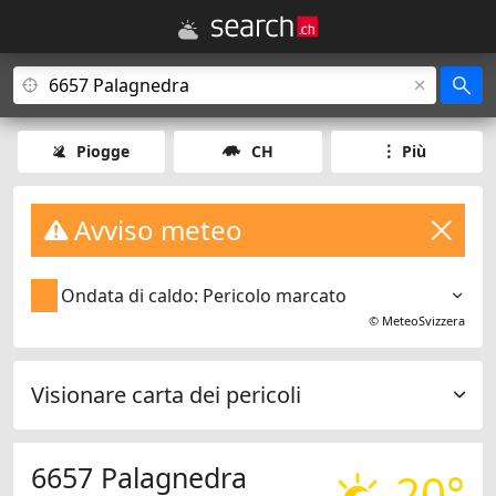
Piogge
CH
Più
Avviso meteo
Ondata di caldo: Pericolo marcato
©
MeteoSvizzera
Visionare carta dei pericoli
6657 Palagnedra
20°