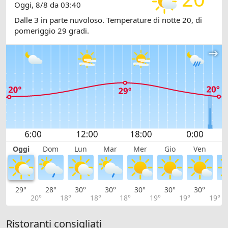
Oggi, 8/8 da 03:40
Dalle 3 in parte nuvoloso. Temperature di notte 20, di
pomeriggio 29 gradi.
Oggi
Dom
Lun
Mar
Mer
Gio
Ven
S
29°
28°
30°
30°
30°
30°
30°
3
20°
18°
18°
18°
19°
19°
19°
Ristoranti consigliati