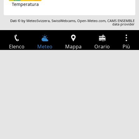
Temperatura
Dati © by
MeteoSvizzera
,
SwissWebcams
,
Open-Meteo.com
,
CAMS ENSEMBLE
data provider
Elenco
Meteo
Mappa
Orario
Più
Accesso
Servizi
Tabella partenze
Tempo libero
Guida TV
Cinema