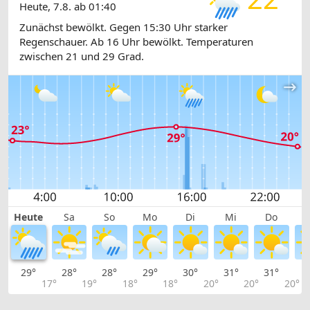
Heute, 7.8. ab 01:40
Zunächst bewölkt. Gegen 15:30 Uhr starker
Regenschauer. Ab 16 Uhr bewölkt. Temperaturen
zwischen 21 und 29 Grad.
Heute
Sa
So
Mo
Di
Mi
Do
29°
28°
28°
29°
30°
31°
31°
3
17°
19°
18°
18°
20°
20°
20°