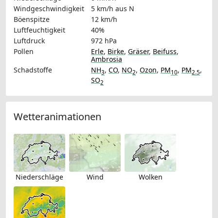
Windgeschwindigkeit
5 km/h
aus N
Böenspitze
12 km/h
Luftfeuchtigkeit
40%
Luftdruck
972 hPa
Pollen
Erle
,
Birke
,
Gräser
,
Beifuss
,
Ambrosia
Schadstoffe
NH
,
CO
,
NO
,
Ozon
,
PM
,
PM
,
3
2
10
2.5
SO
2
Wetteranimationen
Niederschläge
Wind
Wolken