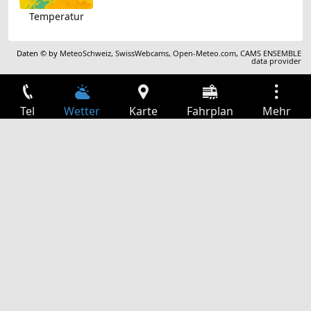
Temperatur
Daten © by
MeteoSchweiz
,
SwissWebcams
,
Open-Meteo.com
,
CAMS ENSEMBLE
data provider
Tel
Wetter
Karte
Fahrplan
Mehr
Anmelden
Dienste
Abfahrtstabelle
Freizeit
TV-Programm
Kinoprogramm