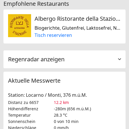
Empfohlene Restaurants
Albergo Ristorante della Stazione da YanElo
Biogerichte, Glutenfrei, Laktosefrei, Nussfrei, Sojafrei, Mediterran, Französisch, Italienisch, Regional, Schweizerisch
Tisch reservieren
Regenradar anzeigen
Aktuelle Messwerte
Station: Locarno / Monti, 376 m.ü.M.
Distanz zu 6657
12.2 km
Höhendifferenz
-280m (656 m.ü.M.)
Temperatur
28.3 °C
Sonnenschein
0 von 10 min
Niederschläge
0 mm/h