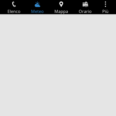
Elenco
Meteo
Mappa
Orario
Più
Accesso
Servizi
Tabella partenze
Tempo libero
Guida TV
Cinema
Ricerca Web
App