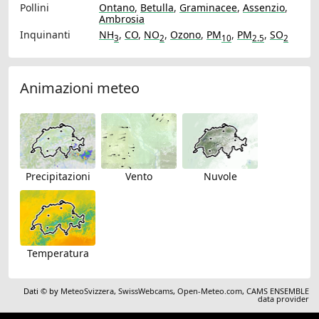
Pollini
Ontano
,
Betulla
,
Graminacee
,
Assenzio
,
Ambrosia
Inquinanti
NH
,
CO
,
NO
,
Ozono
,
PM
,
PM
,
SO
3
2
10
2.5
2
Animazioni meteo
Precipitazioni
Vento
Nuvole
Temperatura
Dati © by
MeteoSvizzera
,
SwissWebcams
,
Open-Meteo.com
,
CAMS ENSEMBLE
data provider