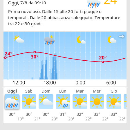
Oggi, 7/8 da 09:10
Prima nuvoloso. Dalle 15 alle 20 forti piogge o
temporali. Dalle 20 abbastanza soleggiato. Temperature
tra 22 e 30 gradi.
Oggi
Sab
Dom
Lun
Mar
Mer
Gio
V
30°
30°
30°
31°
32°
33°
33°
3
19°
21°
20°
20°
22°
22°
22°