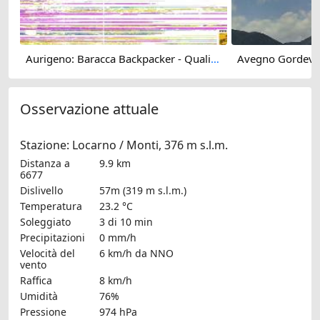
Aurigeno: Baracca Backpacker - Quality-Artshop Maggiatal
Osservazione attuale
Stazione: Locarno / Monti, 376 m s.l.m.
Distanza a
9.9 km
6677
Dislivello
57m (319 m s.l.m.)
Temperatura
23.2 °C
Soleggiato
3 di 10 min
Precipitazioni
0 mm/h
Velocità del
6 km/h
da NNO
vento
Raffica
8 km/h
Umidità
76%
Pressione
974 hPa