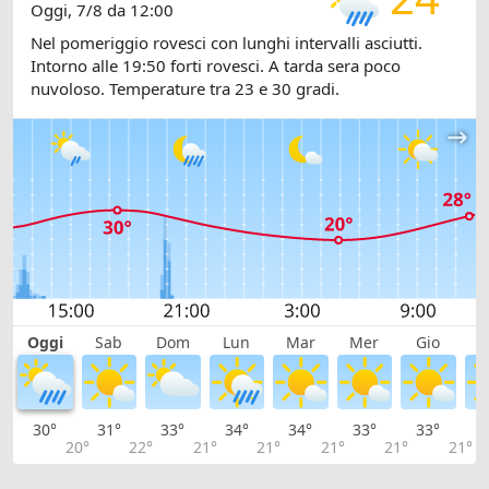
Oggi, 7/8 da 12:00
Nel pomeriggio rovesci con lunghi intervalli asciutti.
Intorno alle 19:50 forti rovesci. A tarda sera poco
nuvoloso. Temperature tra 23 e 30 gradi.
Oggi
Sab
Dom
Lun
Mar
Mer
Gio
V
30°
31°
33°
34°
34°
33°
33°
3
20°
22°
21°
21°
21°
21°
21°