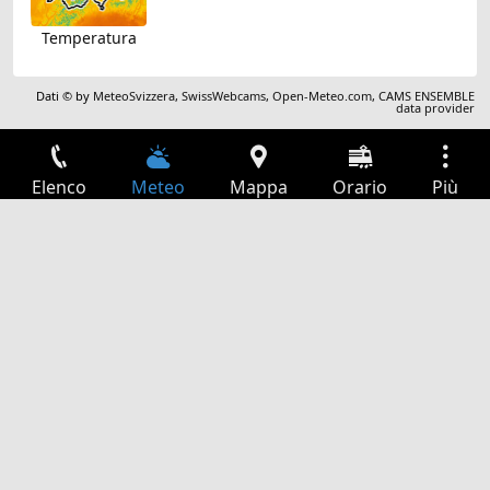
Temperatura
Dati © by
MeteoSvizzera
,
SwissWebcams
,
Open-Meteo.com
,
CAMS ENSEMBLE
data provider
Elenco
Meteo
Mappa
Orario
Più
Accesso
Servizi
Tabella partenze
Tempo libero
Guida TV