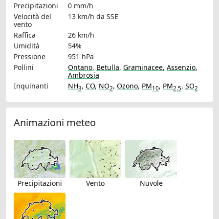
Precipitazioni
0 mm/h
Velocità del
13 km/h
da SSE
vento
Raffica
26 km/h
Umidità
54%
Pressione
951 hPa
Pollini
Ontano
,
Betulla
,
Graminacee
,
Assenzio
,
Ambrosia
Inquinanti
NH
,
CO
,
NO
,
Ozono
,
PM
,
PM
,
SO
3
2
10
2.5
2
Animazioni meteo
Precipitazioni
Vento
Nuvole