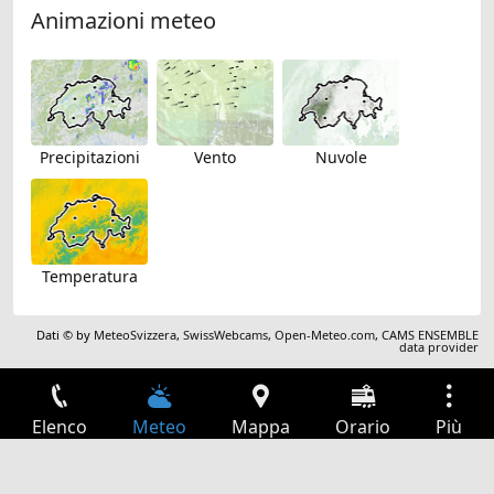
Animazioni meteo
Precipitazioni
Vento
Nuvole
Temperatura
Dati © by
MeteoSvizzera
,
SwissWebcams
,
Open-Meteo.com
,
CAMS ENSEMBLE
data provider
Elenco
Meteo
Mappa
Orario
Più
Accesso