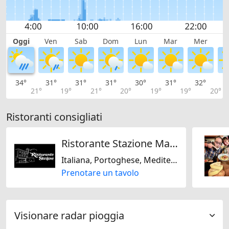
Oggi
Ven
Sab
Dom
Lun
Mar
Mer
G
34°
31°
31°
31°
30°
31°
32°
3
21°
19°
21°
20°
19°
19°
20°
Ristoranti consigliati
Ristorante Stazione Malvaglia
Italiana, Portoghese, Mediterranea, Senza glutine, Stagionale
Prenotare un tavolo
Visionare radar pioggia