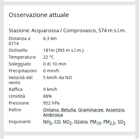
Osservazione attuale
Stazione: Acquarossa / Comprovasco, 574 m s.l.m.
Distanza a
6.3 km
6714
Dislivello
181m (393 m s.l.m.)
Temperatura
22 °C
Soleggiato
0 di 10 min
Precipitazioni
0 mm/h
Velocità del
5 km/h
da NO
vento
Raffica
9 km/h
Umidità
68%
Pressione
952 hPa
Pollini
Ontano
,
Betulla
,
Graminacee
,
Assenzio
,
Ambrosia
Inquinanti
NH
,
CO
,
NO
,
Ozono
,
PM
,
PM
,
SO
3
2
10
2.5
2