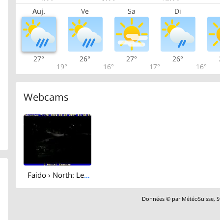
Auj.
Ve
Sa
Di
27°
26°
27°
26°
19°
16°
17°
16°
Webcams
Faido › North: Leosi - Relax and Boulder Friendly Chalet - Chiesa di Sant'Ambrogio (Chironico)
Données © par
MétéoSuisse
,
S