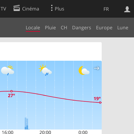
 TV
Cinéma
Plus
FR
Locale
Pluie
CH
Dangers
Europe
Lune
es
Web
Apps