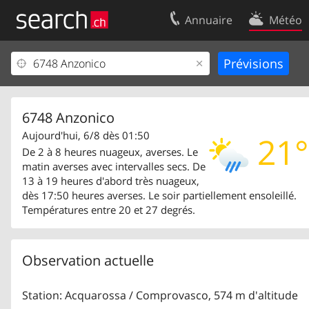
Annuaire
Météo
Votre inscription
Contact
Centre clients
Conditions d’
Mentions Légales
Protection 
6748 Anzonico
Aujourd'hui, 6/8 dès 01:50
21°
De 2 à 8 heures nuageux, averses. Le
matin averses avec intervalles secs. De
13 à 19 heures d'abord très nuageux,
dès 17:50 heures averses. Le soir partiellement ensoleillé.
Températures entre 20 et 27 degrés.
Observation actuelle
Station: Acquarossa / Comprovasco, 574 m d'altitude