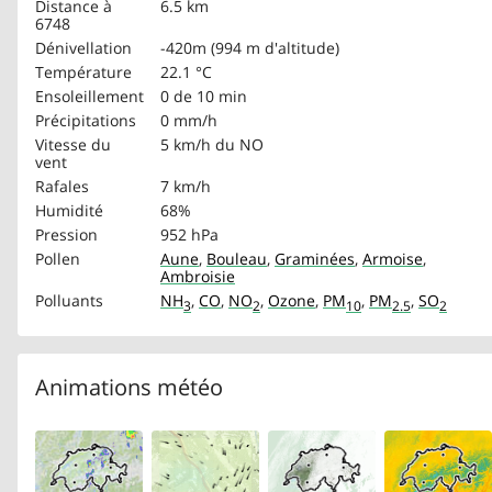
Distance à
6.5 km
6748
Dénivellation
-420m (994 m d'altitude)
Température
22.1 °C
Ensoleillement
0 de 10 min
Précipitations
0 mm/h
Vitesse du
5 km/h
du NO
vent
Rafales
7 km/h
Humidité
68%
Pression
952 hPa
Pollen
Aune
,
Bouleau
,
Graminées
,
Armoise
,
Ambroisie
Polluants
NH
,
CO
,
NO
,
Ozone
,
PM
,
PM
,
SO
3
2
10
2.5
2
Animations météo