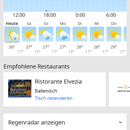
Heute
Sa
So
Mo
Di
Mi
Do
26°
27°
27°
27°
28°
28°
29°
2
17°
18°
17°
18°
17°
17°
17°
Empfohlene Restaurants
Ristorante Elvezia
Italienisch
Tisch reservieren
Regenradar anzeigen