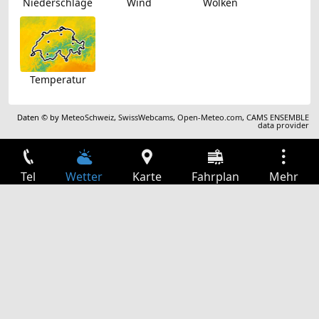
Niederschläge
Wind
Wolken
Temperatur
Daten © by
MeteoSchweiz
,
SwissWebcams
,
Open-Meteo.com
,
CAMS ENSEMBLE
data provider
Tel
Wetter
Karte
Fahrplan
Mehr
Anmelden
Dienste
Abfahrtstabelle
Freizeit