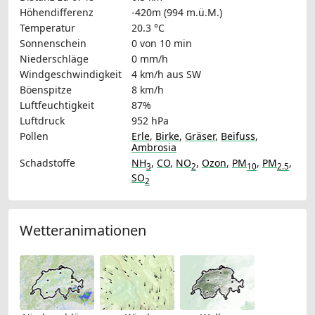
Höhendifferenz
-420m (994 m.ü.M.)
Temperatur
20.3 °C
Sonnenschein
0 von 10 min
Niederschläge
0 mm/h
Windgeschwindigkeit
4 km/h
aus SW
Böenspitze
8 km/h
Luftfeuchtigkeit
87%
Luftdruck
952 hPa
Pollen
Erle
,
Birke
,
Gräser
,
Beifuss
,
Ambrosia
Schadstoffe
NH
,
CO
,
NO
,
Ozon
,
PM
,
PM
,
3
2
10
2.5
SO
2
Wetteranimationen