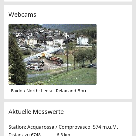
Webcams
Faido › North: Leosi - Relax and Boulder Friendly Chalet - Chiesa di Sant'Ambrogio (Chironico)
Aktuelle Messwerte
Station: Acquarossa / Comprovasco, 574 m.ü.M.
Distanz zu 6748
6.5 km