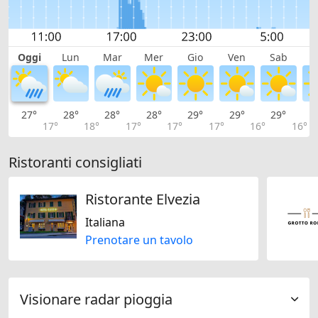
Oggi
Lun
Mar
Mer
Gio
Ven
Sab
D
27°
28°
28°
28°
29°
29°
29°
2
17°
18°
17°
17°
17°
16°
16°
Ristoranti consigliati
Ristorante Elvezia
Italiana
Prenotare un tavolo
Visionare radar pioggia