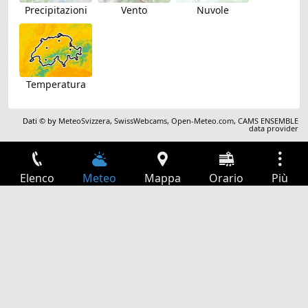
Precipitazioni
Vento
Nuvole
Temperatura
Dati © by
MeteoSvizzera
,
SwissWebcams
,
Open-Meteo.com
,
CAMS ENSEMBLE
data provider
Elenco
Meteo
Mappa
Orario
Più
Accesso
Servizi
Tabella partenze
Tempo libero