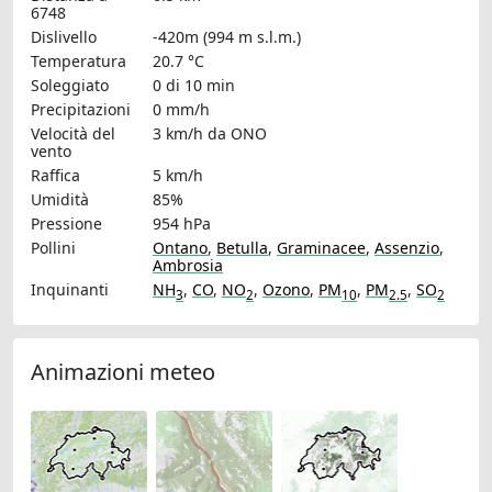
6748
Dislivello
-420m (994 m s.l.m.)
Temperatura
20.7 °C
Soleggiato
0 di 10 min
Precipitazioni
0 mm/h
Velocità del
3 km/h
da ONO
vento
Raffica
5 km/h
Umidità
85%
Pressione
954 hPa
Pollini
Ontano
,
Betulla
,
Graminacee
,
Assenzio
,
Ambrosia
Inquinanti
NH
,
CO
,
NO
,
Ozono
,
PM
,
PM
,
SO
3
2
10
2.5
2
Animazioni meteo