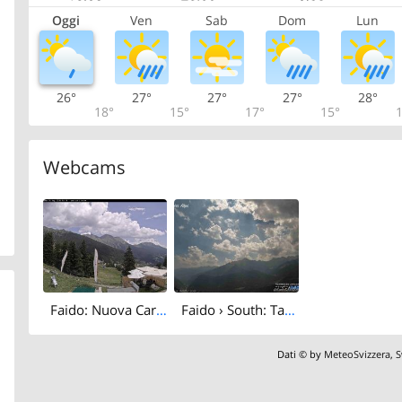
Oggi
Ven
Sab
Dom
Lun
26°
27°
27°
27°
28°
18°
15°
17°
15°
1
Webcams
Faido: Nuova Carì Impianti Turistici SA
Faido › South: Tarnolgio - Ticino, Svizzera: Vista sul versante ovest della Leventina
Dati © by
MeteoSvizzera
,
S