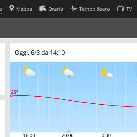
o
Mappa
Orario
Tempo libero
TV
Politica sui cookie
so
Preferenze cookie
 dati
Sviluppatori
Oggi, 6/8 da 14:10