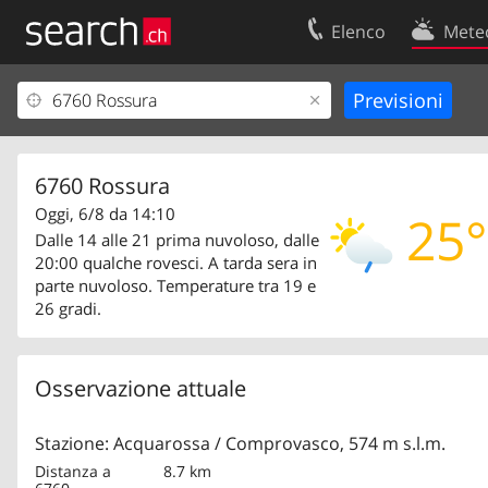
Elenco
Mete
Il vostro profolio
Contatti
Area clienti
Condizioni d’u
Informazioni Legali
Protezione dei
6760 Rossura
Oggi, 6/8 da 14:10
25°
Dalle 14 alle 21 prima nuvoloso, dalle
20:00 qualche rovesci. A tarda sera in
parte nuvoloso. Temperature tra 19 e
26 gradi.
Osservazione attuale
Stazione: Acquarossa / Comprovasco, 574 m s.l.m.
Distanza a
8.7 km