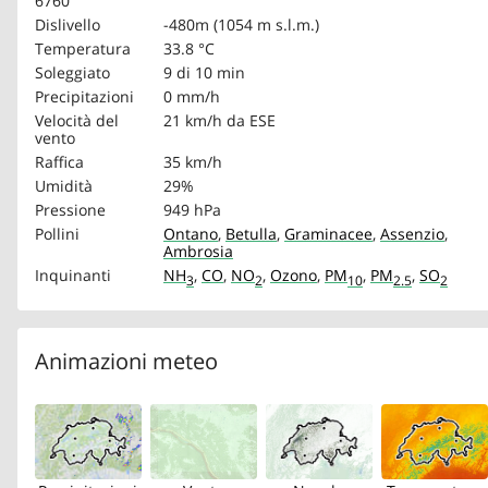
6760
Dislivello
-480m (1054 m s.l.m.)
Temperatura
33.8 °C
Soleggiato
9 di 10 min
Precipitazioni
0 mm/h
Velocità del
21 km/h
da ESE
vento
Raffica
35 km/h
Umidità
29%
Pressione
949 hPa
Pollini
Ontano
,
Betulla
,
Graminacee
,
Assenzio
,
Ambrosia
Inquinanti
NH
,
CO
,
NO
,
Ozono
,
PM
,
PM
,
SO
3
2
10
2.5
2
Animazioni meteo