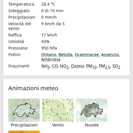
Temperatura
28.4 °C
Soleggiato
0 di 10 min
Precipitazioni
0 mm/h
Velocità del
9 km/h
da S
vento
Raffica
17 km/h
Umidità
43%
Pressione
950 hPa
Pollini
Ontano
,
Betulla
,
Graminacee
,
Assenzio
,
Ambrosia
Inquinanti
NH
,
CO
,
NO
,
Ozono
,
PM
,
PM
,
SO
3
2
10
2.5
2
Animazioni meteo
Precipitazioni
Vento
Nuvole