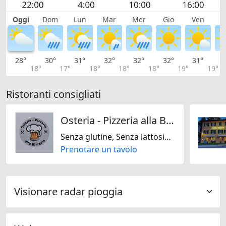
Oggi
Dom
Lun
Mar
Mer
Gio
Ven
S
28°
30°
31°
32°
32°
32°
31°
3
18°
17°
18°
18°
18°
19°
19°
Ristoranti consigliati
Osteria - Pizzeria alla Birreria
Senza glutine, Senza lattosio, Italiana, Svizzera
Prenotare un tavolo
Visionare radar pioggia