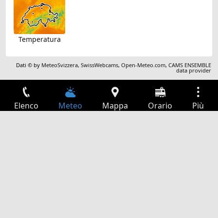
Temperatura
Dati © by
MeteoSvizzera
,
SwissWebcams
,
Open-Meteo.com
,
CAMS ENSEMBLE
data provider
Elenco
Meteo
Mappa
Orario
Più
Accesso
Servizi
Tabella partenze
Tempo libero