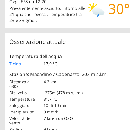
Oggi, 6/8 da 12:20
30°
Prevalentemente asciutto, intorno alle
21 qualche rovesci. Temperature tra
23 e 33 gradi.
Osservazione attuale
Temperatura dell'acqua
Ticino
17.9 °C
Stazione: Magadino / Cadenazzo, 203 m s.l.m.
Distanza a
4.2 km
6802
Dislivello
-275m (478 m s.l.m.)
Temperatura
31.7 °C
Soleggiato
10 di 10 min
Precipitazioni
0 mm/h
Velocità del
7 km/h
da OSO
vento
Raffica
9 km/h