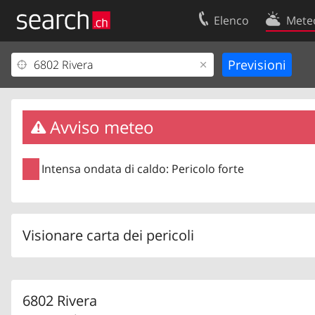
Elenco
Mete
Il vostro profolio
Contatti
Area clienti
Condizioni d’u
Informazioni Legali
Protezione dei
Avviso meteo
Intensa ondata di caldo: Pericolo forte
Visionare carta dei pericoli
6802 Rivera