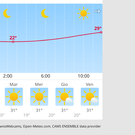
Mar
Mer
Gio
Ven
31°
31°
31°
31°
0°
19°
20°
20°
wissWebcams
,
Open-Meteo.com
,
CAMS ENSEMBLE data provider