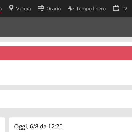
o
Mappa
Orario
Tempo libero
TV
Politica sui cookie
so
Preferenze cookie
 dati
Sviluppatori
Oggi, 6/8 da 12:20