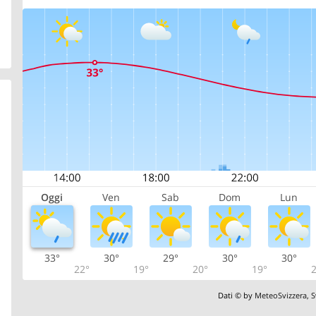
Oggi
Ven
Sab
Dom
Lun
33°
30°
29°
30°
30°
22°
19°
20°
19°
2
Dati © by
MeteoSvizzera
,
S