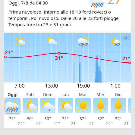
Oggi, 7/8 da 04:30
Prima nuvoloso. Intorno alle 18:10 forti rovesci o
temporali. Poi nuvoloso. Dalle 20 alle 23 forti piogge.
Temperature tra 23 e 31 gradi.
Oggi
Sab
Dom
Lun
Mar
Mer
Gio
V
31°
30°
30°
31°
32°
32°
32°
3
21°
21°
21°
21°
21°
21°
21°