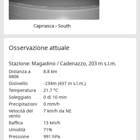
Capriasca › South
Osservazione attuale
Stazione: Magadino / Cadenazzo, 203 m s.l.m.
Distanza a
8.8 km
6806
Dislivello
-234m (437 m s.l.m.)
Temperatura
21.7 °C
Soleggiato
0 di 10 min
Precipitazioni
0 mm/h
Velocità del
7 km/h
da NE
vento
Raffica
13 km/h
Umidità
71%
Pressione
991 hPa