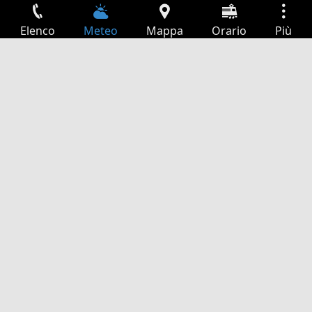
Elenco
Meteo
Mappa
Orario
Più
Accesso
Servizi
Tabella partenze
Tempo libero
Guida TV
Cinema
Ricerca Web
App