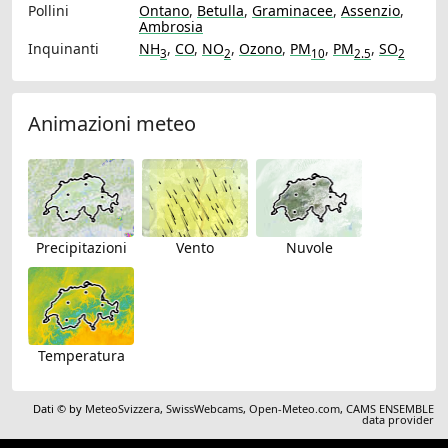
Pollini
Ontano
,
Betulla
,
Graminacee
,
Assenzio
,
Ambrosia
Inquinanti
NH
,
CO
,
NO
,
Ozono
,
PM
,
PM
,
SO
3
2
10
2.5
2
Animazioni meteo
Precipitazioni
Vento
Nuvole
Temperatura
Dati © by
MeteoSvizzera
,
SwissWebcams
,
Open-Meteo.com
,
CAMS ENSEMBLE
data provider