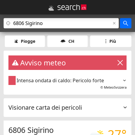
Piogge
CH
Più
Avviso meteo
Intensa ondata di caldo: Pericolo forte
©
MeteoSvizzera
Visionare carta dei pericoli
6806 Sigirino
27°