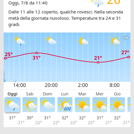
Oggi, 7/8 da 11:40
Dalle 11 alle 12 coperto, qualche rovesci. Nella seconda
metà della giornata nuvoloso. Temperature tra 24 e 31
gradi.
Oggi
Sab
Dom
Lun
Mar
Mer
Gio
V
31°
30°
31°
32°
32°
31°
32°
3
21°
22°
22°
22°
22°
21°
21°