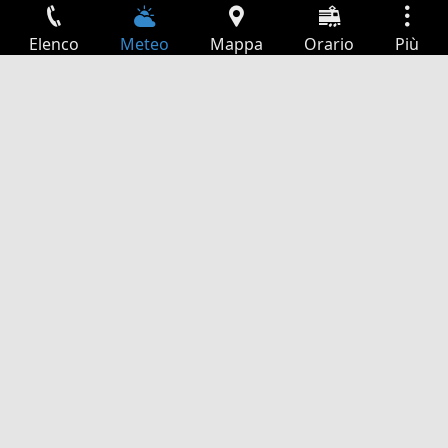
Elenco
Meteo
Mappa
Orario
Più
Accesso
Servizi
Tabella partenze
Tempo libero
Guida TV
Cinema
Ricerca Web
App