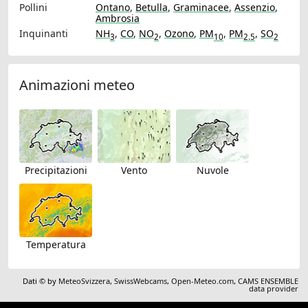
Pollini
Ontano
,
Betulla
,
Graminacee
,
Assenzio
,
Ambrosia
Inquinanti
NH
,
CO
,
NO
,
Ozono
,
PM
,
PM
,
SO
3
2
10
2.5
2
Animazioni meteo
Precipitazioni
Vento
Nuvole
Temperatura
Dati © by
MeteoSvizzera
,
SwissWebcams
,
Open-Meteo.com
,
CAMS ENSEMBLE
data provider