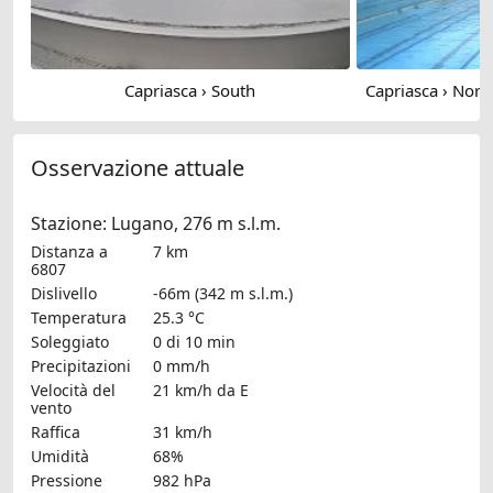
Capriasca › South
Osservazione attuale
Stazione: Lugano, 276 m s.l.m.
Distanza a
7 km
6807
Dislivello
-66m (342 m s.l.m.)
Temperatura
25.3 °C
Soleggiato
0 di 10 min
Precipitazioni
0 mm/h
Velocità del
21 km/h
da E
vento
Raffica
31 km/h
Umidità
68%
Pressione
982 hPa