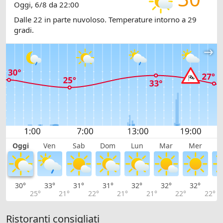
Oggi, 6/8 da 22:00
Dalle 22 in parte nuvoloso. Temperature intorno a 29
gradi.
Oggi
Ven
Sab
Dom
Lun
Mar
Mer
G
30°
33°
31°
31°
32°
32°
32°
3
25°
21°
22°
21°
21°
22°
22°
Ristoranti consigliati