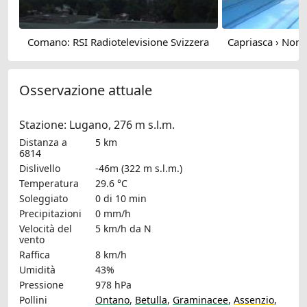
Comano: RSI Radiotelevisione Svizzera
Osservazione attuale
Stazione: Lugano, 276 m s.l.m.
Distanza a
5 km
6814
Dislivello
-46m (322 m s.l.m.)
Temperatura
29.6 °C
Soleggiato
0 di 10 min
Precipitazioni
0 mm/h
Velocità del
5 km/h
da N
vento
Raffica
8 km/h
Umidità
43%
Pressione
978 hPa
Pollini
Ontano
,
Betulla
,
Graminacee
,
Assenzio
,