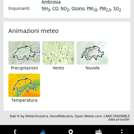
Ambrosia
Inquinanti
NH
,
CO
,
NO
,
Ozono
,
PM
,
PM
,
SO
3
2
10
2.5
2
Animazioni meteo
Precipitazioni
Vento
Nuvole
Temperatura
Dati © by
MeteoSvizzera
,
SwissWebcams
,
Open-Meteo.com
,
CAMS ENSEMBLE
data provider