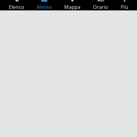
Elenco
Meteo
Mappa
Orario
Più
Accesso
Servizi
Tabella partenze
Tempo libero
Guida TV
Cinema
Ricerca Web
App