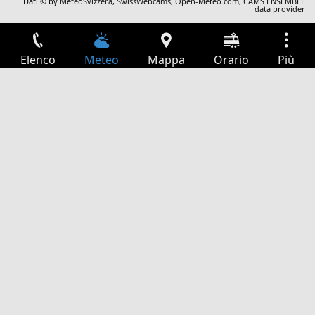
Dati © by
MeteoSvizzera
,
SwissWebcams
,
Open-Meteo.com
,
CAMS ENSEMBLE
data provider
Elenco
Meteo
Mappa
Orario
Più
Accesso
Servizi
Tabella partenze
Tempo libero
Guida TV
Cinema
Ricerca Web