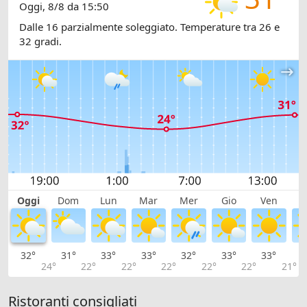
Oggi, 8/8 da 15:50
Dalle 16 parzialmente soleggiato. Temperature tra 26 e
32 gradi.
Oggi
Dom
Lun
Mar
Mer
Gio
Ven
S
32°
31°
33°
33°
32°
33°
33°
3
24°
22°
22°
22°
22°
22°
21°
Ristoranti consigliati