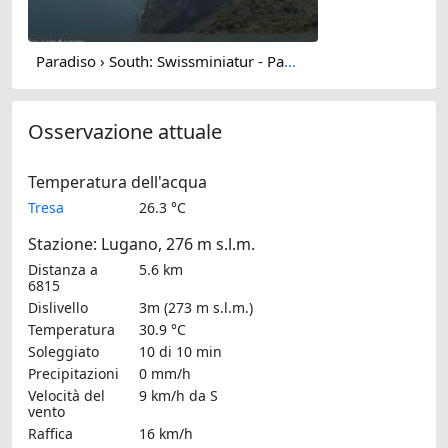
Paradiso › South: Swissminiatur - Parco San Grato
Osservazione attuale
Temperatura dell'acqua
Tresa
26.3 °C
Stazione: Lugano, 276 m s.l.m.
Distanza a
5.6 km
6815
Dislivello
3m (273 m s.l.m.)
Temperatura
30.9 °C
Soleggiato
10 di 10 min
Precipitazioni
0 mm/h
Velocità del
9 km/h
da S
vento
Raffica
16 km/h