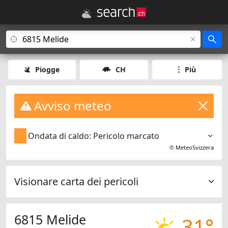
Piogge
CH
Più
Avviso meteo
Ondata di caldo: Pericolo marcato
©
MeteoSvizzera
Visionare carta dei pericoli
6815 Melide
31°