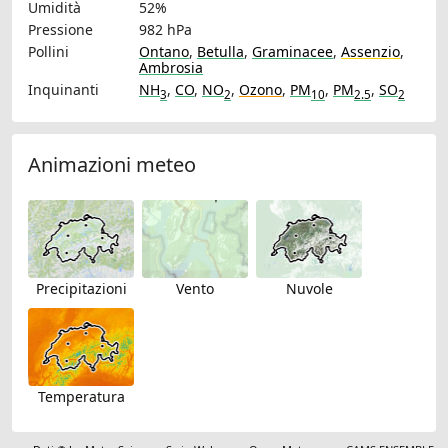
Umidità
52%
Pressione
982 hPa
Pollini
Ontano
,
Betulla
,
Graminacee
,
Assenzio
,
Ambrosia
Inquinanti
NH
,
CO
,
NO
,
Ozono
,
PM
,
PM
,
SO
3
2
10
2.5
2
Animazioni meteo
Precipitazioni
Vento
Nuvole
Temperatura