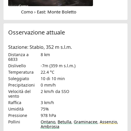
Como › East: Monte Boletto
Osservazione attuale
Stazione: Stabio, 352 m s.l.m.
Distanza a
8 km
6833
Dislivello
-7m (359 m s.l.m.)
Temperatura
22.4 °C
Soleggiato
10 di 10 min
Precipitazioni
0 mm/h
Velocità del
2 km/h
da SSO
vento
Raffica
3 km/h
Umidità
75%
Pressione
978 hPa
Pollini
Ontano
,
Betulla
,
Graminacee
,
Assenzio
,
Ambrosia