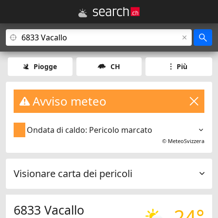
Piogge
CH
Più
Avviso meteo
Ondata di caldo: Pericolo marcato
©
MeteoSvizzera
Visionare carta dei pericoli
6833 Vacallo
24°