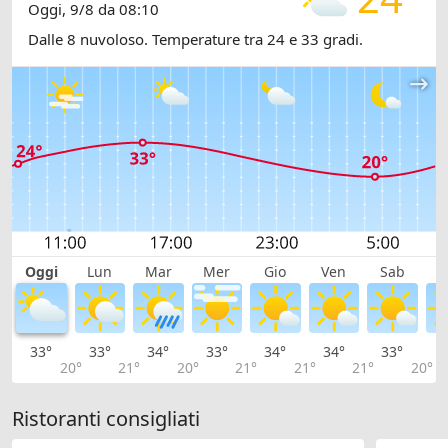
Oggi, 9/8 da 08:10
Dalle 8 nuvoloso. Temperature tra 24 e 33 gradi.
Oggi
Lun
Mar
Mer
Gio
Ven
Sab
D
33°
33°
34°
33°
34°
34°
33°
3
20°
21°
20°
21°
21°
21°
20°
Ristoranti consigliati