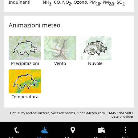
Inquinanti
NH
,
CO
,
NO
,
Ozono
,
PM
,
PM
,
SO
3
2
10
2.5
2
Animazioni meteo
Precipitazioni
Vento
Nuvole
Temperatura
Dati © by
MeteoSvizzera
,
SwissWebcams
,
Open-Meteo.com
,
CAMS ENSEMBLE
data provider