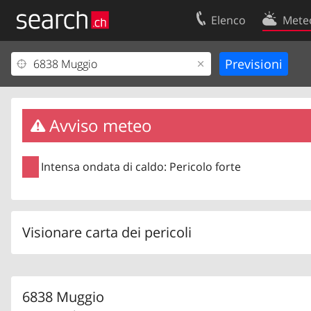
Elenco
Mete
Il vostro profolio
Contatti
Area clienti
Condizioni d’u
Informazioni Legali
Protezione dei
Avviso meteo
Intensa ondata di caldo: Pericolo forte
Visionare carta dei pericoli
6838 Muggio