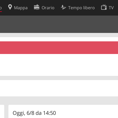
o
Mappa
Orario
Tempo libero
TV
Politica sui cookie
so
Preferenze cookie
 dati
Sviluppatori
Oggi, 6/8 da 14:50