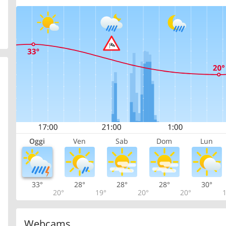
Oggi
Ven
Sab
Dom
Lun
33°
28°
28°
28°
30°
20°
19°
20°
20°
1
Webcams