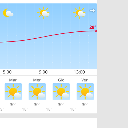
Mar
Mer
Gio
Ven
30°
30°
30°
30°
9°
18°
18°
18°