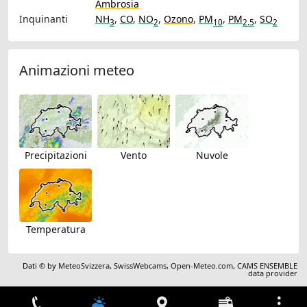
Ambrosia
Inquinanti
NH
,
CO
,
NO
,
Ozono
,
PM
,
PM
,
SO
3
2
10
2.5
2
Animazioni meteo
Precipitazioni
Vento
Nuvole
Temperatura
Dati © by
MeteoSvizzera
,
SwissWebcams
,
Open-Meteo.com
,
CAMS ENSEMBLE
data provider