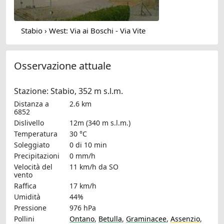
Stabio › West: Via ai Boschi - Via Vite
Osservazione attuale
Stazione: Stabio, 352 m s.l.m.
Distanza a
2.6 km
6852
Dislivello
12m (340 m s.l.m.)
Temperatura
30 °C
Soleggiato
0 di 10 min
Precipitazioni
0 mm/h
Velocità del
11 km/h
da SO
vento
Raffica
17 km/h
Umidità
44%
Pressione
976 hPa
Pollini
Ontano
,
Betulla
,
Graminacee
,
Assenzio
,