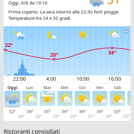
Oggi, 9/8 da 19:10
Prima coperto. La sera intorno alle 22:30 forti piogge.
Temperature tra 24 e 32 gradi.
Oggi
Lun
Mar
Mer
Gio
Ven
Sab
D
32°
34°
35°
34°
34°
34°
33°
3
20°
20°
20°
20°
21°
20°
20°
Ristoranti consigliati