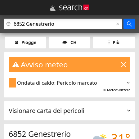
Piogge
CH
Più
Avviso meteo
Ondata di caldo: Pericolo marcato
©
MeteoSvizzera
Visionare carta dei pericoli
6852 Genestrerio
31°