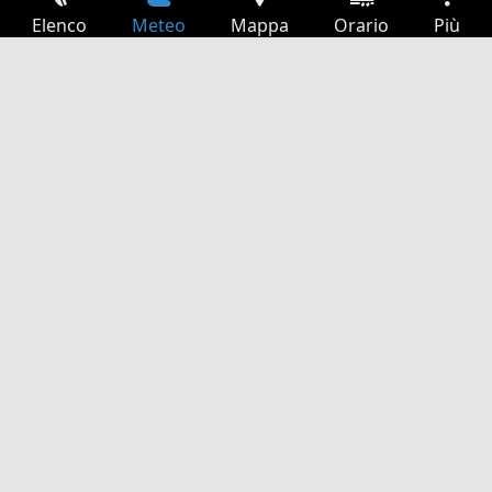
Elenco
Meteo
Mappa
Orario
Più
Accesso
Servizi
Tabella partenze
Tempo libero
Guida TV
Cinema
Ricerca Web
App