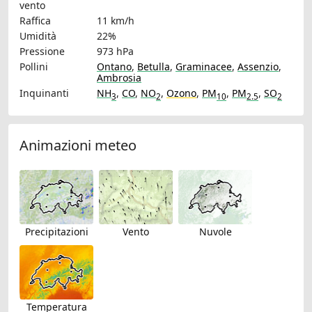
vento
Raffica
11 km/h
Umidità
22%
Pressione
973 hPa
Pollini
Ontano
,
Betulla
,
Graminacee
,
Assenzio
,
Ambrosia
Inquinanti
NH
,
CO
,
NO
,
Ozono
,
PM
,
PM
,
SO
3
2
10
2.5
2
Animazioni meteo
Precipitazioni
Vento
Nuvole
Temperatura