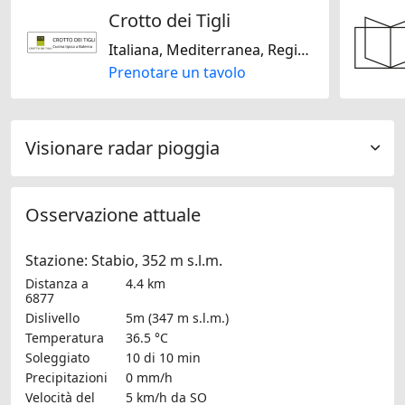
Crotto dei Tigli
Italiana, Mediterranea, Regionale, Svizzera, Senza lattosio, Senza glutine, Stagionale, Europeo, Francese, Internazionale
Prenotare un tavolo
Visionare radar pioggia
Osservazione attuale
Stazione: Stabio, 352 m s.l.m.
Distanza a
4.4 km
6877
Dislivello
5m (347 m s.l.m.)
Temperatura
36.5 °C
Soleggiato
10 di 10 min
Precipitazioni
0 mm/h
Velocità del
5 km/h
da SO