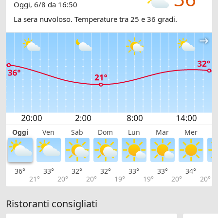
Oggi, 6/8 da 16:50
La sera nuvoloso. Temperature tra 25 e 36 gradi.
Oggi
Ven
Sab
Dom
Lun
Mar
Mer
G
36°
33°
32°
32°
33°
33°
34°
3
21°
20°
20°
19°
19°
20°
20°
Ristoranti consigliati