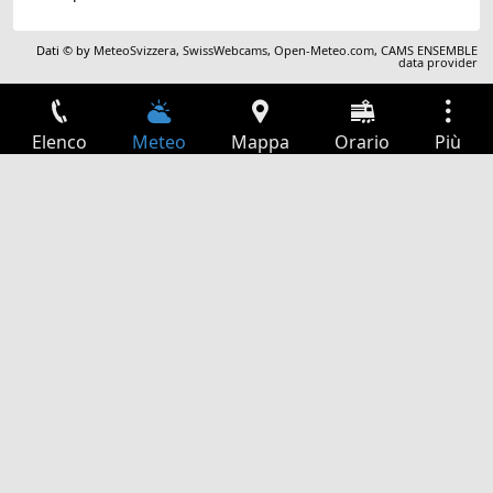
Dati © by
MeteoSvizzera
,
SwissWebcams
,
Open-Meteo.com
,
CAMS ENSEMBLE
data provider
Elenco
Meteo
Mappa
Orario
Più
Accesso
Servizi
Tabella partenze
Tempo libero
Guida TV
Cinema