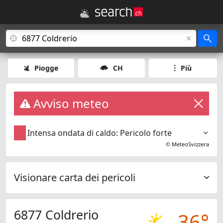
Piogge
CH
Più
Avviso meteo
Intensa ondata di caldo: Pericolo forte
©
MeteoSvizzera
Visionare carta dei pericoli
6877 Coldrerio
36°