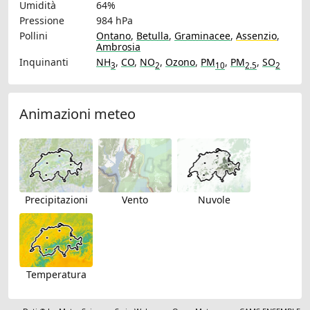
Umidità
64%
Pressione
984 hPa
Pollini
Ontano
,
Betulla
,
Graminacee
,
Assenzio
,
Ambrosia
Inquinanti
NH
,
CO
,
NO
,
Ozono
,
PM
,
PM
,
SO
3
2
10
2.5
2
Animazioni meteo
Precipitazioni
Vento
Nuvole
Temperatura