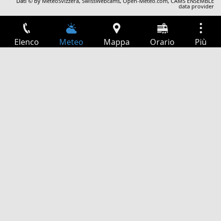
Dati © by
MeteoSvizzera
,
SwissWebcams
,
Open-Meteo.com
,
CAMS ENSEMBLE
data provider
Elenco
Meteo
Mappa
Orario
Più
Accesso
Servizi
Tabella partenze
Tempo libero
Guida TV
Cinema
Ricerca Web