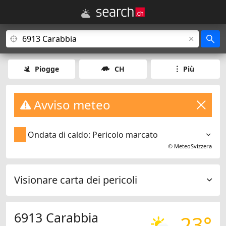
Piogge
CH
Più
Avviso meteo
Ondata di caldo: Pericolo marcato
©
MeteoSvizzera
Visionare carta dei pericoli
6913 Carabbia
23°