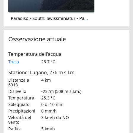
Paradiso › South: Swissminiatur - Parco San Grato
Osservazione attuale
Temperatura dell'acqua
Tresa
23.7 °C
Stazione: Lugano, 276 m s.l.m.
Distanza a
4 km
6913
Dislivello
-232m (508 m s.l.m.)
Temperatura
25.3 °C
Soleggiato
0 di 10 min
Precipitazioni
0 mm/h
Velocità del
3 km/h
da NO
vento
Raffica
5 km/h