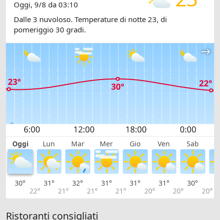
Oggi, 9/8 da 03:10
Dalle 3 nuvoloso. Temperature di notte 23, di
pomeriggio 30 gradi.
Oggi
Lun
Mar
Mer
Gio
Ven
Sab
D
30°
31°
32°
31°
31°
31°
30°
2
22°
21°
21°
21°
20°
20°
20°
Ristoranti consigliati