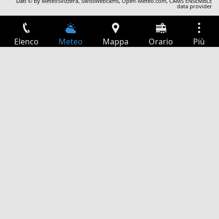
Dati © by
MeteoSvizzera
,
SwissWebcams
,
Open-Meteo.com
,
CAMS ENSEMBLE
data provider
Elenco
Meteo
Mappa
Orario
Più
Accesso
Servizi
Tabella partenze
Tempo libero
Guida TV
Cinema
Ricerca Web