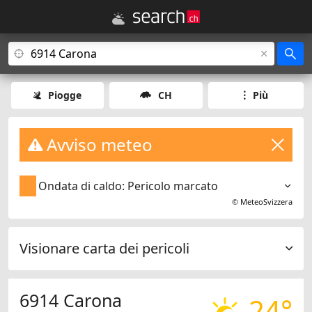
Piogge
CH
Più
Avviso meteo
Ondata di caldo: Pericolo marcato
©
MeteoSvizzera
Visionare carta dei pericoli
6914 Carona
24°