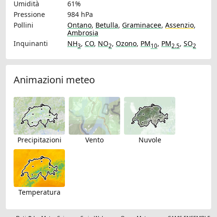
Umidità
61%
Pressione
984 hPa
Pollini
Ontano
,
Betulla
,
Graminacee
,
Assenzio
,
Ambrosia
Inquinanti
NH
,
CO
,
NO
,
Ozono
,
PM
,
PM
,
SO
3
2
10
2.5
2
Animazioni meteo
Precipitazioni
Vento
Nuvole
Temperatura