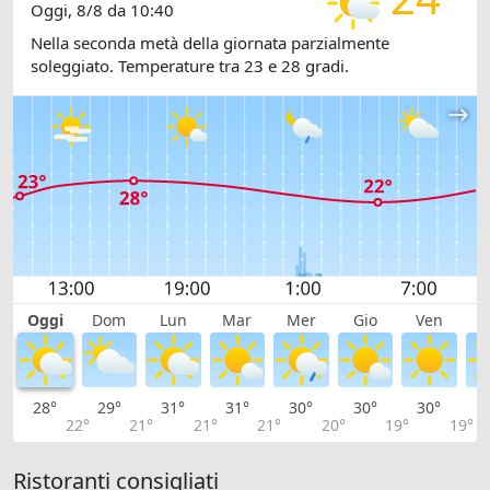
Oggi, 8/8 da 10:40
Nella seconda metà della giornata parzialmente
soleggiato. Temperature tra 23 e 28 gradi.
Oggi
Dom
Lun
Mar
Mer
Gio
Ven
S
28°
29°
31°
31°
30°
30°
30°
3
22°
21°
21°
21°
20°
19°
19°
Ristoranti consigliati