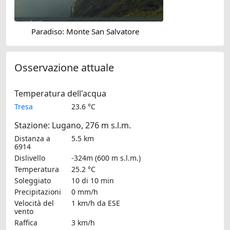
Paradiso: Monte San Salvatore
Osservazione attuale
Temperatura dell'acqua
Tresa
23.6 °C
Stazione: Lugano, 276 m s.l.m.
Distanza a
5.5 km
6914
Dislivello
-324m (600 m s.l.m.)
Temperatura
25.2 °C
Soleggiato
10 di 10 min
Precipitazioni
0 mm/h
Velocità del
1 km/h
da ESE
vento
Raffica
3 km/h