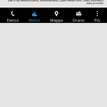
Dati © by
MeteoSvizzera
,
SwissWebcams
,
Open-Meteo.com
,
CAMS ENSEMBLE
data provider
Elenco
Meteo
Mappa
Orario
Più
Accesso
Servizi
Tabella partenze
Tempo libero
Guida TV
Cinema
Ricerca Web