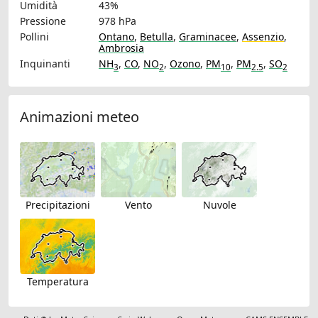
Umidità
43%
Pressione
978 hPa
Pollini
Ontano
,
Betulla
,
Graminacee
,
Assenzio
,
Ambrosia
Inquinanti
NH
,
CO
,
NO
,
Ozono
,
PM
,
PM
,
SO
3
2
10
2.5
2
Animazioni meteo
Precipitazioni
Vento
Nuvole
Temperatura