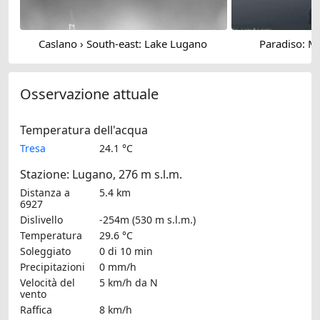
Caslano › South-east: Lake Lugano
Paradiso: M
Osservazione attuale
Temperatura dell'acqua
Tresa
24.1 °C
Stazione: Lugano, 276 m s.l.m.
Distanza a
5.4 km
6927
Dislivello
-254m (530 m s.l.m.)
Temperatura
29.6 °C
Soleggiato
0 di 10 min
Precipitazioni
0 mm/h
Velocità del
5 km/h
da N
vento
Raffica
8 km/h