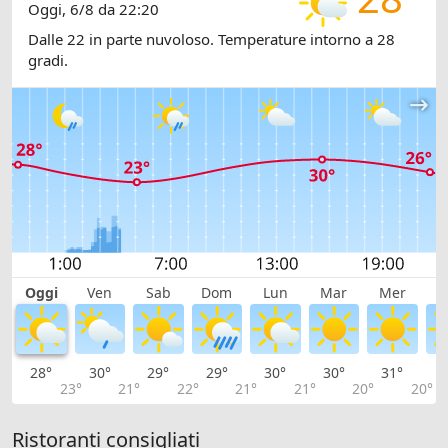
Oggi, 6/8 da 22:20
Dalle 22 in parte nuvoloso. Temperature intorno a 28
gradi.
Oggi
Ven
Sab
Dom
Lun
Mar
Mer
G
28°
30°
29°
29°
30°
30°
31°
3
23°
21°
22°
21°
21°
20°
20°
Ristoranti consigliati