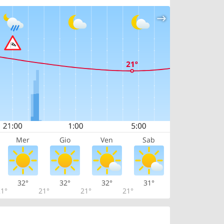
Mer
Gio
Ven
Sab
32°
32°
32°
31°
1°
21°
21°
21°