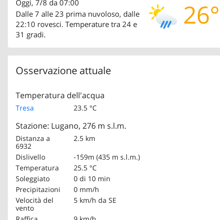
Oggi, 7/8 da 07:00
26°
Dalle 7 alle 23 prima nuvoloso, dalle
22:10 rovesci. Temperature tra 24 e
31 gradi.
Osservazione attuale
Temperatura dell'acqua
Tresa
23.5 °C
Stazione: Lugano, 276 m s.l.m.
Distanza a
2.5 km
6932
Dislivello
-159m (435 m s.l.m.)
Temperatura
25.5 °C
Soleggiato
0 di 10 min
Precipitazioni
0 mm/h
Velocità del
5 km/h
da SE
vento
Raffica
9 km/h