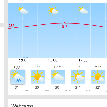
Oggi
Sab
Dom
Lun
Mar
31°
30°
30°
31°
32°
21°
22°
21°
21°
2
Webcams