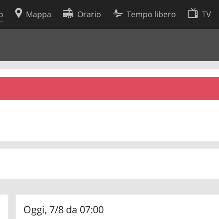
o
Mappa
Orario
Tempo libero
TV
Politica sui cookie
so
Preferenze cookie
 dati
Sviluppatori
Oggi, 7/8 da 07:00