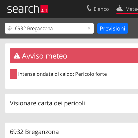
Elenco
Mete
Il vostro profolio
Contatti
Area clienti
Condizioni d’u
Informazioni Legali
Protezione dei
Avviso meteo
Intensa ondata di caldo: Pericolo forte
Visionare carta dei pericoli
6932 Breganzona