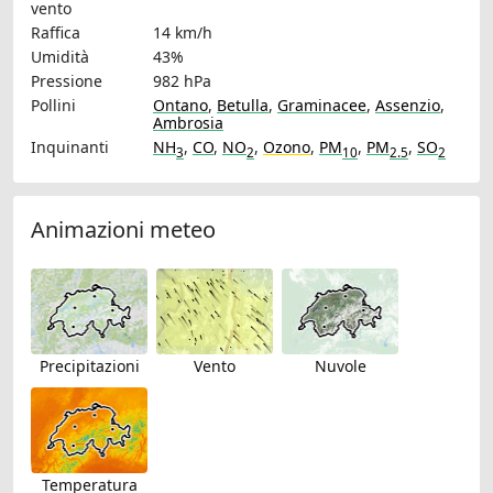
vento
Raffica
14 km/h
Umidità
43%
Pressione
982 hPa
Pollini
Ontano
,
Betulla
,
Graminacee
,
Assenzio
,
Ambrosia
Inquinanti
NH
,
CO
,
NO
,
Ozono
,
PM
,
PM
,
SO
3
2
10
2.5
2
Animazioni meteo
Precipitazioni
Vento
Nuvole
Temperatura