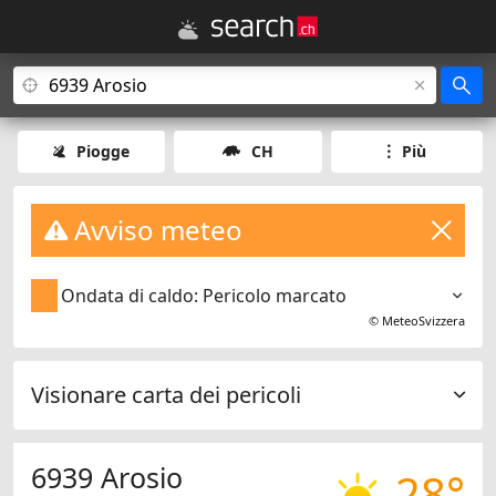
Piogge
CH
Più
Avviso meteo
Ondata di caldo: Pericolo marcato
©
MeteoSvizzera
Visionare carta dei pericoli
6939 Arosio
28°