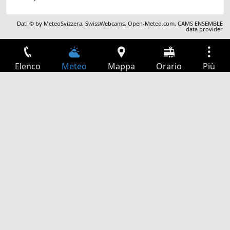
Dati © by
MeteoSvizzera
,
SwissWebcams
,
Open-Meteo.com
,
CAMS ENSEMBLE
data provider
Elenco
Meteo
Mappa
Orario
Più
Accesso
Servizi
Tabella partenze
Tempo libero
Guida TV
Cinema