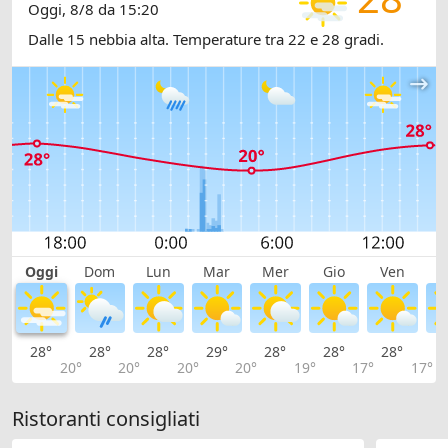
Oggi, 8/8 da 15:20
Dalle 15 nebbia alta. Temperature tra 22 e 28 gradi.
Oggi
Dom
Lun
Mar
Mer
Gio
Ven
S
28°
28°
28°
29°
28°
28°
28°
2
20°
20°
20°
20°
19°
17°
17°
Ristoranti consigliati