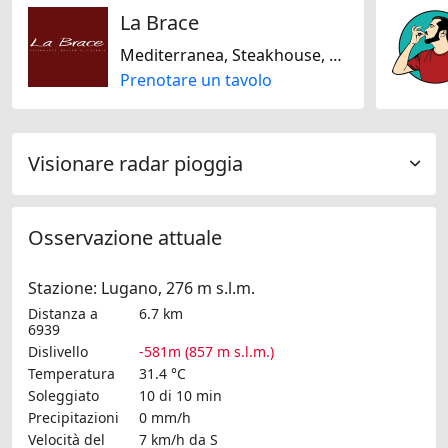
La Brace
Mediterranea, Steakhouse, Svizzera, Senza glutine
Prenotare un tavolo
Visionare radar pioggia
Osservazione attuale
Stazione: Lugano, 276 m s.l.m.
Distanza a
6.7 km
6939
Dislivello
-581m (857 m s.l.m.)
Temperatura
31.4 °C
Soleggiato
10 di 10 min
Precipitazioni
0 mm/h
Velocità del
7 km/h
da S