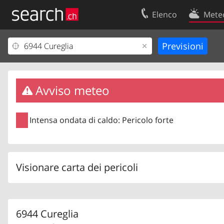
Elenco
Mete
Il vostro profolio
Contatti
Area clienti
Condizioni d’u
Informazioni Legali
Protezione dei
Avviso meteo
Intensa ondata di caldo: Pericolo forte
Visionare carta dei pericoli
6944 Cureglia