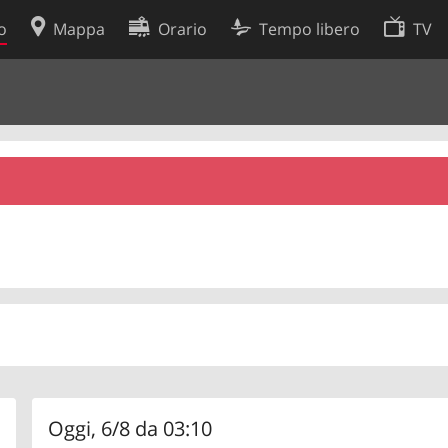
o
Mappa
Orario
Tempo libero
TV
Politica sui cookie
so
Preferenze cookie
 dati
Sviluppatori
Oggi, 6/8 da 03:10