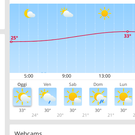
Oggi
Ven
Sab
Dom
Lun
33°
30°
30°
30°
30°
24°
20°
21°
21°
2
Webcams