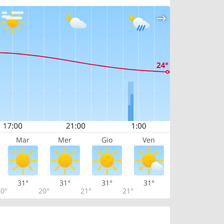
Mar
Mer
Gio
Ven
31°
31°
31°
31°
0°
20°
21°
21°