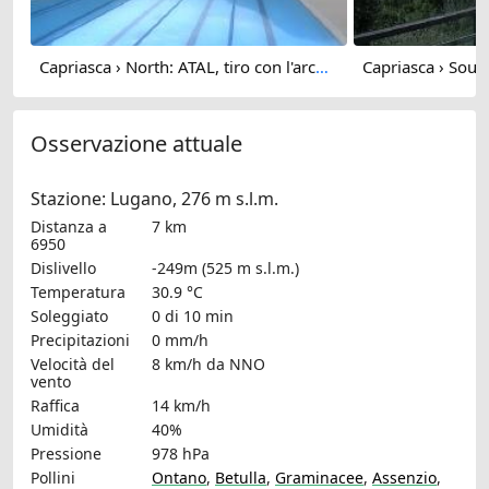
Capriasca › North: ATAL, tiro con l'arco - Centro balneare Capriasca - Arena sportiva Capriasca - Parco Melontano
Osservazione attuale
Stazione: Lugano, 276 m s.l.m.
Distanza a
7 km
6950
Dislivello
-249m (525 m s.l.m.)
Temperatura
30.9 °C
Soleggiato
0 di 10 min
Precipitazioni
0 mm/h
Velocità del
8 km/h
da NNO
vento
Raffica
14 km/h
Umidità
40%
Pressione
978 hPa
Pollini
Ontano
,
Betulla
,
Graminacee
,
Assenzio
,