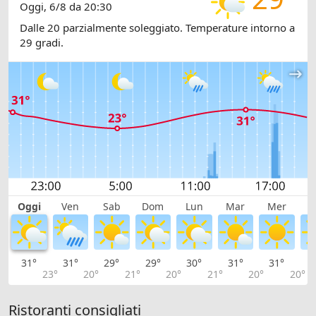
Oggi, 6/8 da 20:30
Dalle 20 parzialmente soleggiato. Temperature intorno a
29 gradi.
Oggi
Ven
Sab
Dom
Lun
Mar
Mer
G
31°
31°
29°
29°
30°
31°
31°
3
23°
20°
21°
20°
21°
20°
20°
Ristoranti consigliati