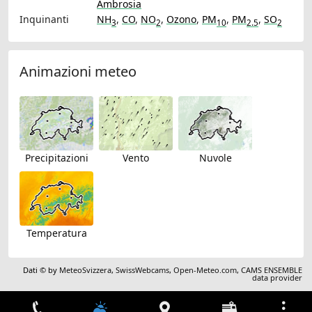
Ambrosia
Inquinanti
NH
,
CO
,
NO
,
Ozono
,
PM
,
PM
,
SO
3
2
10
2.5
2
Animazioni meteo
Precipitazioni
Vento
Nuvole
Temperatura
Dati © by
MeteoSvizzera
,
SwissWebcams
,
Open-Meteo.com
,
CAMS ENSEMBLE
data provider