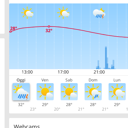
Oggi
Ven
Sab
Dom
Lun
32°
29°
28°
28°
29°
23°
20°
21°
21°
1
Webcams