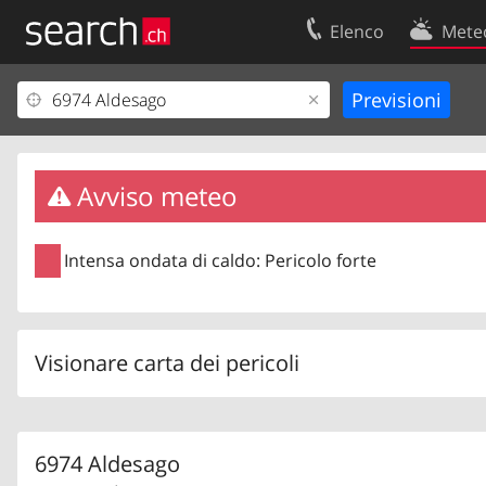
Elenco
Mete
Il vostro profolio
Contatti
Area clienti
Condizioni d’u
Informazioni Legali
Protezione dei
Avviso meteo
Intensa ondata di caldo: Pericolo forte
Visionare carta dei pericoli
6974 Aldesago