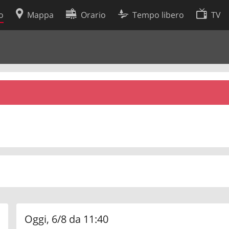
o
Mappa
Orario
Tempo libero
TV
Politica sui cookie
so
Preferenze cookie
 dati
Sviluppatori
Oggi, 6/8 da 11:40