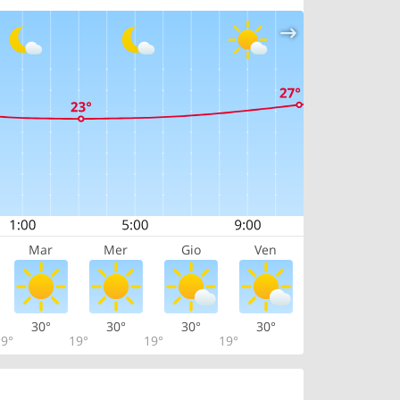
Mar
Mer
Gio
Ven
30°
30°
30°
30°
9°
19°
19°
19°