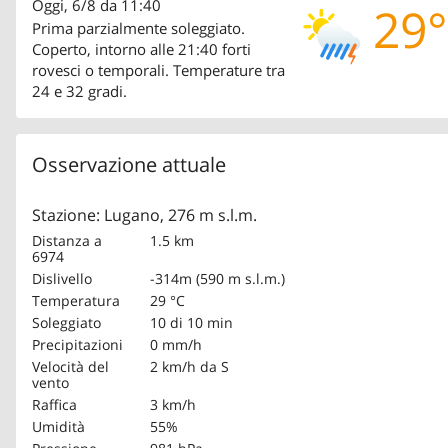
Oggi, 6/8 da 11:40
29°
Prima parzialmente soleggiato.
Coperto, intorno alle 21:40 forti
rovesci o temporali. Temperature tra
24 e 32 gradi.
Osservazione attuale
Stazione: Lugano, 276 m s.l.m.
Distanza a
1.5 km
6974
Dislivello
-314m (590 m s.l.m.)
Temperatura
29 °C
Soleggiato
10 di 10 min
Precipitazioni
0 mm/h
Velocità del
2 km/h
da S
vento
Raffica
3 km/h
Umidità
55%