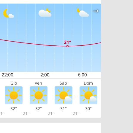
Gio
Ven
Sab
Dom
32°
32°
31°
30°
1°
21°
21°
21°