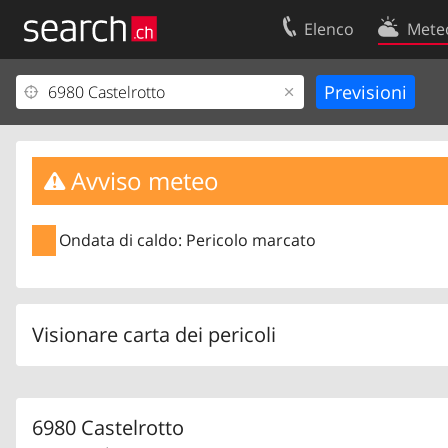
Elenco
Mete
Il vostro profolio
Contatti
Area clienti
Condizioni d’u
Informazioni Legali
Protezione dei
Avviso meteo
Ondata di caldo: Pericolo marcato
Visionare carta dei pericoli
6980 Castelrotto