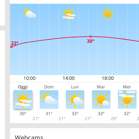
Oggi
Dom
Lun
Mar
Mer
30°
31°
33°
33°
32°
21°
21°
21°
20°
2
Webcams