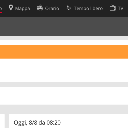
o
Mappa
Orario
Tempo libero
TV
Politica sui cookie
so
Preferenze cookie
 dati
Sviluppatori
Oggi, 8/8 da 08:20