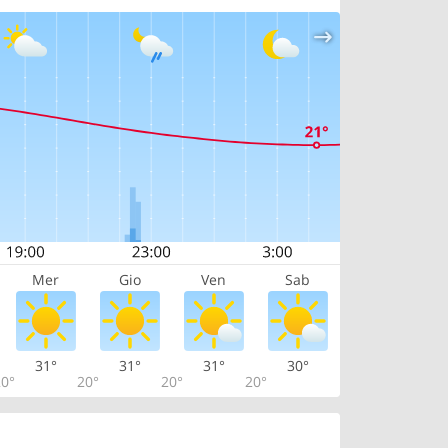
Mer
Gio
Ven
Sab
31°
31°
31°
30°
0°
20°
20°
20°