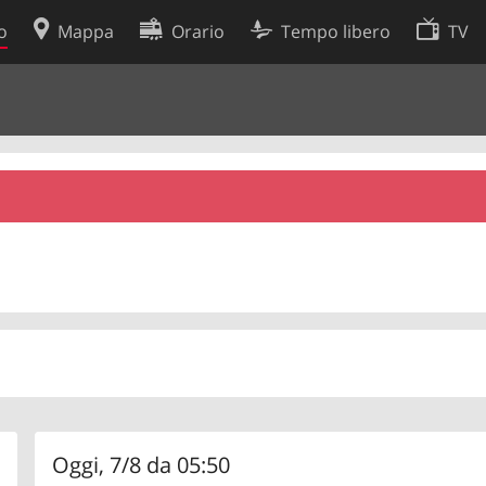
o
Mappa
Orario
Tempo libero
TV
Politica sui cookie
so
Preferenze cookie
 dati
Sviluppatori
Oggi, 7/8 da 05:50