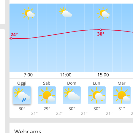
Oggi
Sab
Dom
Lun
Mar
30°
29°
30°
30°
31°
21°
22°
21°
21°
2
Webcams