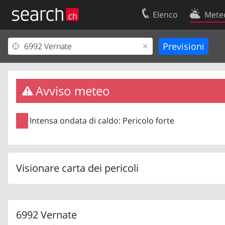
Elenco
Mete
Il vostro profolio
Contatti
Area clienti
Condizioni d’u
Informazioni Legali
Protezione dei
Avviso meteo
Intensa ondata di caldo: Pericolo forte
Visionare carta dei pericoli
6992 Vernate