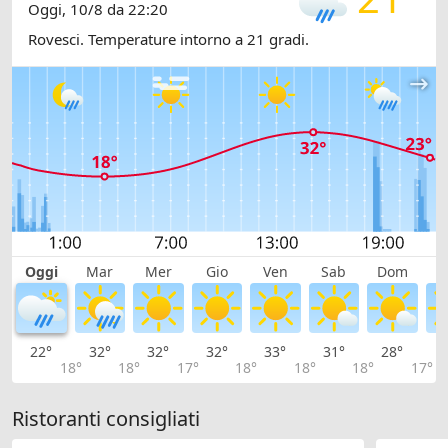
Oggi, 10/8 da 22:20
Rovesci. Temperature intorno a 21 gradi.
Oggi
Mar
Mer
Gio
Ven
Sab
Dom
L
22°
32°
32°
32°
33°
31°
28°
2
18°
18°
17°
18°
18°
18°
17°
Ristoranti consigliati