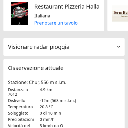
Restaurant Pizzeria Halla
Italiana
Prenotare un tavolo
Visionare radar pioggia
Osservazione attuale
Stazione: Chur, 556 m s.l.m.
Distanza a
4.9 km
7012
Dislivello
-12m (568 m s.l.m.)
Temperatura
20.8 °C
Soleggiato
0 di 10 min
Precipitazioni
0 mm/h
Velocità del
3 km/h
da O