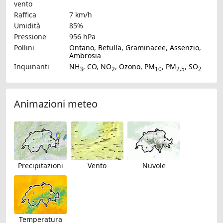
vento
Raffica
7 km/h
Umidità
85%
Pressione
956 hPa
Pollini
Ontano
,
Betulla
,
Graminacee
,
Assenzio
,
Ambrosia
Inquinanti
NH
,
CO
,
NO
,
Ozono
,
PM
,
PM
,
SO
3
2
10
2.5
2
Animazioni meteo
Precipitazioni
Vento
Nuvole
Temperatura