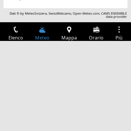
Dati © by
MeteoSvizzera
,
SwissWebcams
,
Open-Meteo.com
,
CAMS ENSEMBLE
data provider
Elenco
Meteo
Mappa
Orario
Più
Accesso
Servizi
Tabella partenze
Tempo libero
Guida TV
Cinema