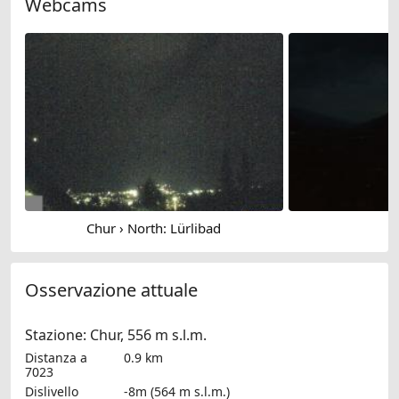
Webcams
Chur › North: Lürlibad
Osservazione attuale
Stazione: Chur, 556 m s.l.m.
Distanza a
0.9 km
7023
Dislivello
-8m (564 m s.l.m.)