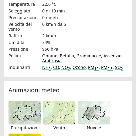
Temperatura
22.6 °C
Soleggiato
0 di 10 min
Precipitazioni
0 mm/h
Velocità del
0 km/h
da S
vento
Raffica
2 km/h
Umidità
74%
Pressione
956 hPa
Pollini
Ontano
,
Betulla
,
Graminacee
,
Assenzio
,
Ambrosia
Inquinanti
NH
,
CO
,
NO
,
Ozono
,
PM
,
PM
,
SO
3
2
10
2.5
2
Animazioni meteo
Precipitazioni
Vento
Nuvole