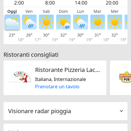
Oggi
Ven
Sab
Dom
Lun
Mar
Mer
G
23°
26°
30°
32°
30°
31°
32°
3
18°
17°
19°
19°
19°
18°
19°
Ristoranti consigliati
Ristorante Pizzeria Lacuna
Italiana, Internazionale
Prenotare un tavolo
Visionare radar pioggia