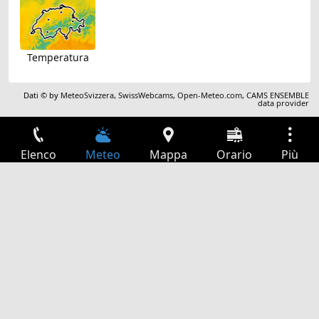
Temperatura
Dati © by
MeteoSvizzera
,
SwissWebcams
,
Open-Meteo.com
,
CAMS ENSEMBLE
data provider
Elenco
Meteo
Mappa
Orario
Più
Accesso
Servizi
Tabella partenze
Tempo libero