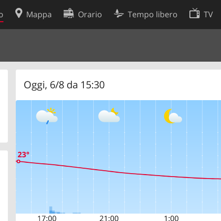
o
Mappa
Orario
Tempo libero
TV
Politica sui cookie
so
Preferenze cookie
 dati
Sviluppatori
Oggi, 6/8 da 15:30