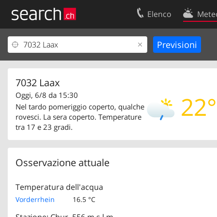
Elenco
Mete
Il vostro profolio
Contatti
Area clienti
Condizioni d’u
Informazioni Legali
Protezione dei
7032 Laax
Oggi, 6/8 da 15:30
22°
Nel tardo pomeriggio coperto, qualche
rovesci. La sera coperto. Temperature
tra 17 e 23 gradi.
Osservazione attuale
Temperatura dell'acqua
Vorderrhein
16.5 °C