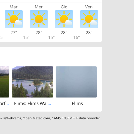
Mar
Mer
Gio
Ven
27°
28°
28°
28°
5°
15°
15°
16°
Flims: Flims Dorf: Talstation Flims
Flims: Flims Waldhaus: Caumasee
Flims
wissWebcams
,
Open-Meteo.com
,
CAMS ENSEMBLE data provider