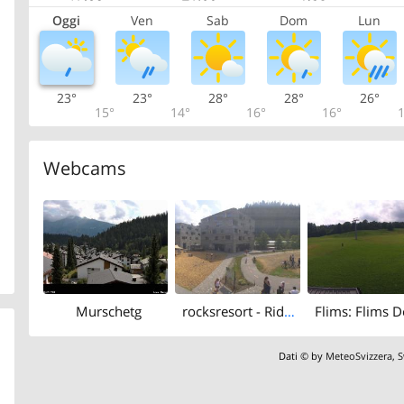
Oggi
Ven
Sab
Dom
Lun
23°
23°
28°
28°
26°
15°
14°
16°
16°
1
Webcams
Murschetg
rocksresort - Riders Palace
Dati © by
MeteoSvizzera
,
S