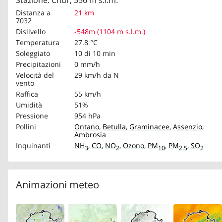
Stazione: Chur, 556 m s.l.m.
Distanza a
21 km
7032
Dislivello
-548m (1104 m s.l.m.)
Temperatura
27.8 °C
Soleggiato
10 di 10 min
Precipitazioni
0 mm/h
Velocità del
29 km/h
da N
vento
Raffica
55 km/h
Umidità
51%
Pressione
954 hPa
Pollini
Ontano
,
Betulla
,
Graminacee
,
Assenzio
,
Ambrosia
Inquinanti
NH
,
CO
,
NO
,
Ozono
,
PM
,
PM
,
SO
3
2
10
2.5
2
Animazioni meteo