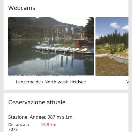
Webcams
Lenzerheide › North-west: Heidsee
Va
Osservazione attuale
Stazione: Andeer, 987 m s.l.m.
Distanza a
16.3 km
7078