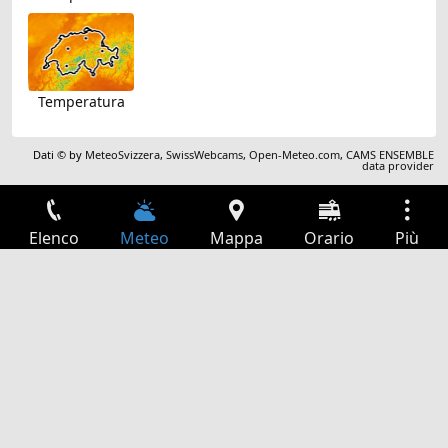
Temperatura
Dati © by
MeteoSvizzera
,
SwissWebcams
,
Open-Meteo.com
,
CAMS ENSEMBLE
data provider
Elenco
Meteo
Mappa
Orario
Più
Accesso
Servizi
Tabella partenze
Tempo libero