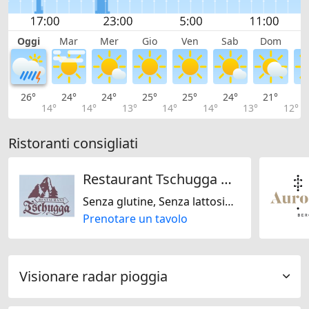
Oggi
Mar
Mer
Gio
Ven
Sab
Dom
L
26°
24°
24°
25°
25°
24°
21°
1
14°
14°
13°
14°
14°
13°
12°
Ristoranti consigliati
Restaurant Tschugga GmbH
Senza glutine, Senza lattosio, Senza noci, Svizzera
Prenotare un tavolo
Visionare radar pioggia