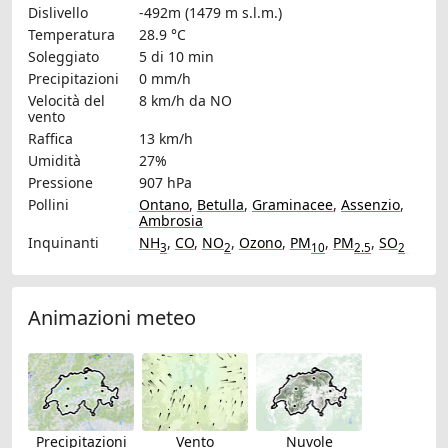
Dislivello
-492m (1479 m s.l.m.)
Temperatura
28.9 °C
Soleggiato
5 di 10 min
Precipitazioni
0 mm/h
Velocità del
8 km/h
da NO
vento
Raffica
13 km/h
Umidità
27%
Pressione
907 hPa
Pollini
Ontano
,
Betulla
,
Graminacee
,
Assenzio
,
Ambrosia
Inquinanti
NH
,
CO
,
NO
,
Ozono
,
PM
,
PM
,
SO
3
2
10
2.5
2
Animazioni meteo
Precipitazioni
Vento
Nuvole