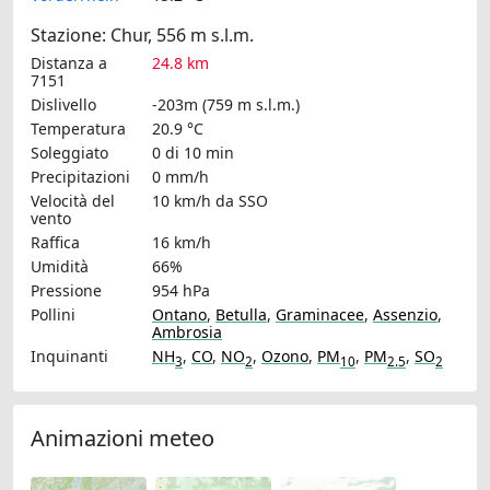
Stazione: Chur, 556 m s.l.m.
Distanza a
24.8 km
7151
Dislivello
-203m (759 m s.l.m.)
Temperatura
20.9 °C
Soleggiato
0 di 10 min
Precipitazioni
0 mm/h
Velocità del
10 km/h
da SSO
vento
Raffica
16 km/h
Umidità
66%
Pressione
954 hPa
Pollini
Ontano
,
Betulla
,
Graminacee
,
Assenzio
,
Ambrosia
Inquinanti
NH
,
CO
,
NO
,
Ozono
,
PM
,
PM
,
SO
3
2
10
2.5
2
Animazioni meteo