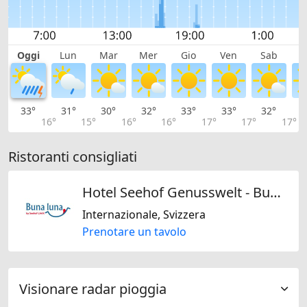
Oggi
Lun
Mar
Mer
Gio
Ven
Sab
D
33°
31°
30°
32°
33°
33°
32°
2
16°
15°
16°
16°
17°
17°
17°
Ristoranti consigliati
Hotel Seehof Genusswelt - Buna Luna
Internazionale, Svizzera
Prenotare un tavolo
Visionare radar pioggia