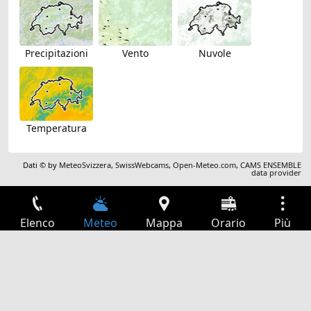
Precipitazioni
Vento
Nuvole
Temperatura
Dati © by
MeteoSvizzera
,
SwissWebcams
,
Open-Meteo.com
,
CAMS ENSEMBLE
data provider
Elenco
Meteo
Mappa
Orario
Più
Accesso
Servizi