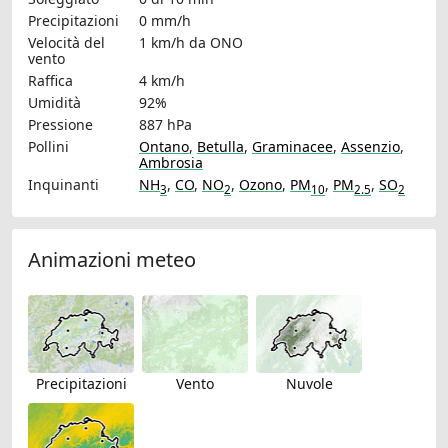
Precipitazioni
0 mm/h
Velocità del
1 km/h
da ONO
vento
Raffica
4 km/h
Umidità
92%
Pressione
887 hPa
Pollini
Ontano
,
Betulla
,
Graminacee
,
Assenzio
,
Ambrosia
Inquinanti
NH
,
CO
,
NO
,
Ozono
,
PM
,
PM
,
SO
3
2
10
2.5
2
Animazioni meteo
Precipitazioni
Vento
Nuvole