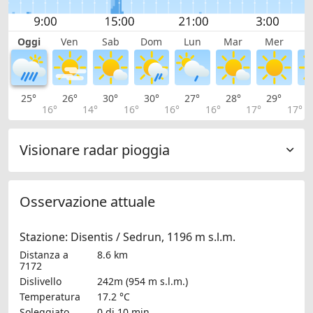
Oggi
Ven
Sab
Dom
Lun
Mar
Mer
G
25°
26°
30°
30°
27°
28°
29°
3
16°
14°
16°
16°
16°
17°
17°
Visionare radar pioggia
Osservazione attuale
Stazione: Disentis / Sedrun, 1196 m s.l.m.
Distanza a
8.6 km
7172
Dislivello
242m (954 m s.l.m.)
Temperatura
17.2 °C
Soleggiato
0 di 10 min