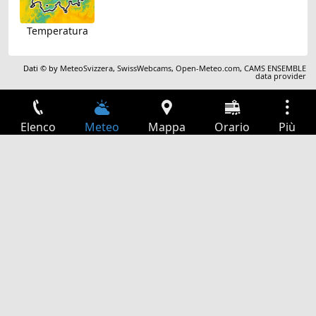
Temperatura
Dati © by
MeteoSvizzera
,
SwissWebcams
,
Open-Meteo.com
,
CAMS ENSEMBLE
data provider
Elenco
Meteo
Mappa
Orario
Più
Accesso
Servizi
Tabella partenze
Tempo libero
Guida TV