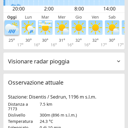
Oggi
Lun
Mar
Mer
Gio
Ven
Sab
D
25°
30°
30°
31°
32°
32°
30°
2
17°
16°
16°
16°
16°
17°
17°
Visionare radar pioggia
Osservazione attuale
Stazione: Disentis / Sedrun, 1196 m s.l.m.
Distanza a
7.5 km
7173
Dislivello
300m (896 m s.l.m.)
Temperatura
24.3 °C
Soleggiato
0 di 10 min