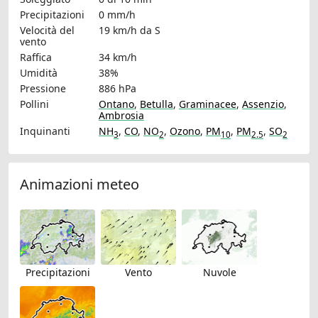
Precipitazioni
0 mm/h
Velocità del
19 km/h
da S
vento
Raffica
34 km/h
Umidità
38%
Pressione
886 hPa
Pollini
Ontano
,
Betulla
,
Graminacee
,
Assenzio
,
Ambrosia
Inquinanti
NH
,
CO
,
NO
,
Ozono
,
PM
,
PM
,
SO
3
2
10
2.5
2
Animazioni meteo
Precipitazioni
Vento
Nuvole