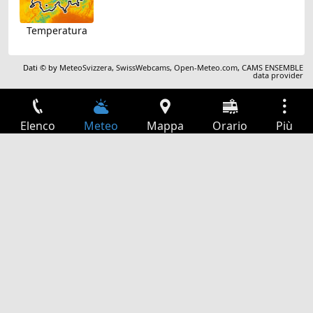
Temperatura
Dati © by
MeteoSvizzera
,
SwissWebcams
,
Open-Meteo.com
,
CAMS ENSEMBLE
data provider
Elenco
Meteo
Mappa
Orario
Più
Accesso
Servizi
Tabella partenze
Tempo libero
Guida TV