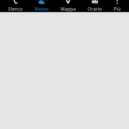
Elenco
Meteo
Mappa
Orario
Più
Accesso
Servizi
Tabella partenze
Tempo libero
Guida TV
Cinema
Ricerca Web
App