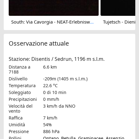
South: Via Cavorgia - NEAT-Erlebnisweg Aussichtsplattform
Osservazione attuale
Stazione: Disentis / Sedrun, 1196 m s.l.m.
Distanza a
6.6 km
7188
Dislivello
-209m (1405 m s.l.m.)
Temperatura
22.6 °C
Soleggiato
0 di 10 min
Precipitazioni
0 mm/h
Velocità del
3 km/h
da NNO
vento
Raffica
7 km/h
Umidità
54%
Pressione
886 hPa
Pollini
Ontano
,
Betulla
,
Graminacee
,
Assenzio
,