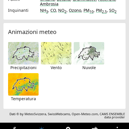
Ambrosia
Inquinanti
NH
,
CO
,
NO
,
Ozono
,
PM
,
PM
,
SO
3
2
10
2.5
2
Animazioni meteo
Precipitazioni
Vento
Nuvole
Temperatura
Dati © by
MeteoSvizzera
,
SwissWebcams
,
Open-Meteo.com
,
CAMS ENSEMBLE
data provider