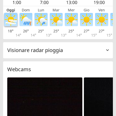
Oggi
Dom
Lun
Mar
Mer
Gio
Ven
S
18°
26°
25°
25°
25°
27°
27°
2
14°
14°
13°
13°
14°
15°
15°
Visionare radar pioggia
Webcams