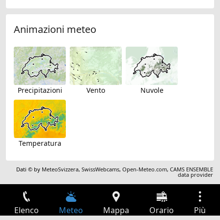
Animazioni meteo
Precipitazioni
Vento
Nuvole
Temperatura
Dati © by
MeteoSvizzera
,
SwissWebcams
,
Open-Meteo.com
,
CAMS ENSEMBLE
data provider
Elenco
Meteo
Mappa
Orario
Più