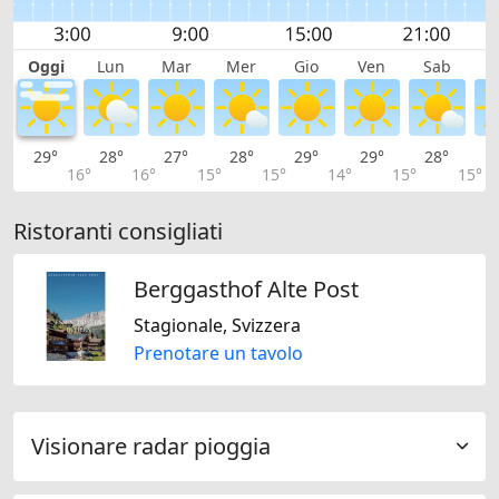
Oggi
Lun
Mar
Mer
Gio
Ven
Sab
D
29°
28°
27°
28°
29°
29°
28°
2
16°
16°
15°
15°
14°
15°
15°
Ristoranti consigliati
Berggasthof Alte Post
Stagionale, Svizzera
Prenotare un tavolo
Visionare radar pioggia