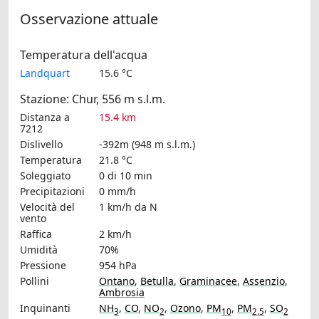
Osservazione attuale
Temperatura dell'acqua
Landquart
15.6 °C
Stazione: Chur, 556 m s.l.m.
Distanza a
15.4 km
7212
Dislivello
-392m (948 m s.l.m.)
Temperatura
21.8 °C
Soleggiato
0 di 10 min
Precipitazioni
0 mm/h
Velocità del
1 km/h
da N
vento
Raffica
2 km/h
Umidità
70%
Pressione
954 hPa
Pollini
Ontano
,
Betulla
,
Graminacee
,
Assenzio
,
Ambrosia
Inquinanti
NH
,
CO
,
NO
,
Ozono
,
PM
,
PM
,
SO
3
2
10
2.5
2