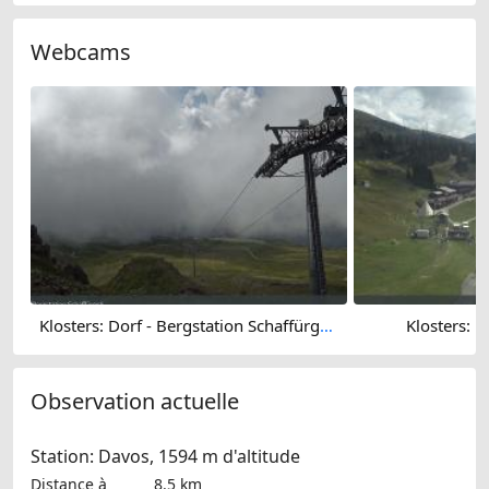
Webcams
Klosters: Dorf - Bergstation Schaffürggli
Klosters: D
Observation actuelle
Station: Davos, 1594 m d'altitude
Distance à
8.5 km