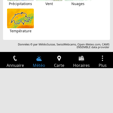
Précipitations
Vent
Nuages
Température
Données © par
MétéoSuisse
,
SwissWebcams
,
Open-Meteo.com
,
CAMS
ENSEMBLE data provider
Annuaire
Météo
Carte
Horaires
Plus
Connexion
Services
Départs
Loisir