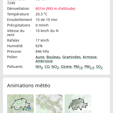
7249
Dénivellation
601m (993 m d'altitude)
Température
20.3 °C
Ensoleillement
10 de 10 min
Précipitations
0 mm/h
Vitesse du
10 km/h
du N
vent
Rafales
17 km/h
Humidité
62%
Pression
846 hPa
Pollen
Aune
,
Bouleau
,
Graminées
,
Armoise
,
Ambroisie
Polluants
NH
,
CO
,
NO
,
Ozone
,
PM
,
PM
,
SO
3
2
10
2.5
2
Animations météo