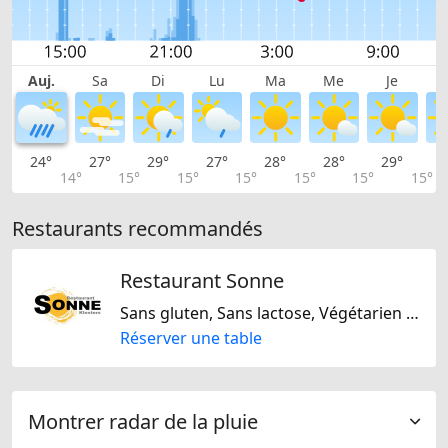
Auj.
Sa
Di
Lu
Ma
Me
Je
24°
27°
29°
27°
28°
28°
29°
2
14°
15°
15°
15°
15°
15°
15°
Restaurants recommandés
Restaurant Sonne
Sans gluten, Sans lactose, Végétarien uniquement, Européene, Internationale, Suisse
Réserver une table
Montrer radar de la pluie