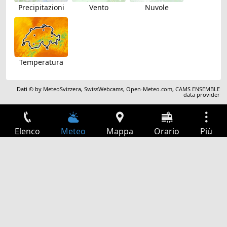
Precipitazioni
Vento
Nuvole
Temperatura
Dati © by
MeteoSvizzera
,
SwissWebcams
,
Open-Meteo.com
,
CAMS ENSEMBLE
data provider
Elenco
Meteo
Mappa
Orario
Più
Accesso
Servizi
Tabella partenze
Tempo libero