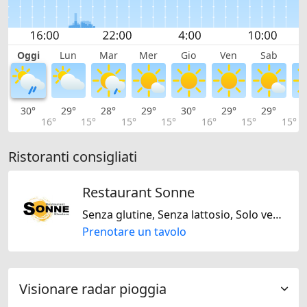
Oggi
Lun
Mar
Mer
Gio
Ven
Sab
D
30°
29°
28°
29°
30°
29°
29°
2
16°
15°
15°
15°
16°
15°
15°
Ristoranti consigliati
Restaurant Sonne
Senza glutine, Senza lattosio, Solo vegetariano, Europeo, Internazionale, Svizzera
Prenotare un tavolo
Visionare radar pioggia