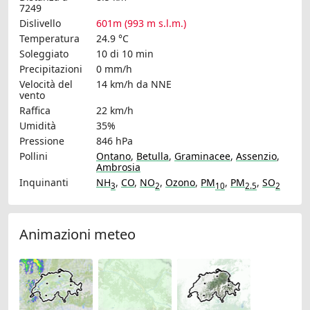
7249
Dislivello
601m (993 m s.l.m.)
Temperatura
24.9 °C
Soleggiato
10 di 10 min
Precipitazioni
0 mm/h
Velocità del
14 km/h
da NNE
vento
Raffica
22 km/h
Umidità
35%
Pressione
846 hPa
Pollini
Ontano
,
Betulla
,
Graminacee
,
Assenzio
,
Ambrosia
Inquinanti
NH
,
CO
,
NO
,
Ozono
,
PM
,
PM
,
SO
3
2
10
2.5
2
Animazioni meteo