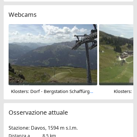
Webcams
Klosters: Dorf - Bergstation Schaffürggli
Klosters: D
Osservazione attuale
Stazione: Davos, 1594 m s.l.m.
Distanza a
8.5 km